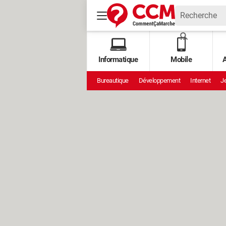
Informatique
Mobile
A
Bureautique
Développement
Internet
Je