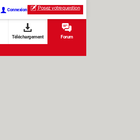
Posez votre
question
Connexion
Téléchargement
Forum