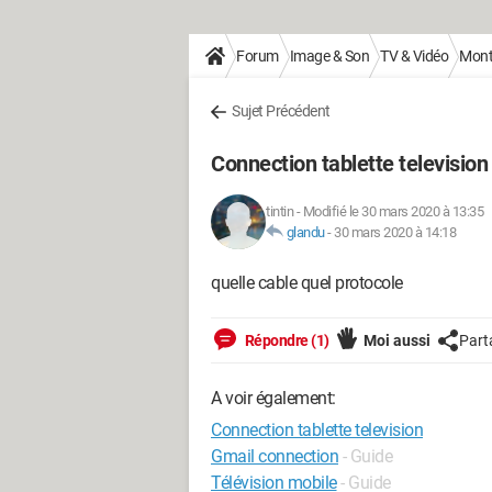
Forum
Image & Son
TV & Vidéo
Monta
Sujet Précédent
Connection tablette television
tintin
-
Modifié le 30 mars 2020 à 13:35
glandu
-
30 mars 2020 à 14:18
quelle cable quel protocole
Répondre (1)
Moi aussi
Part
A voir également:
Connection tablette television
Gmail connection
- Guide
Télévision mobile
- Guide