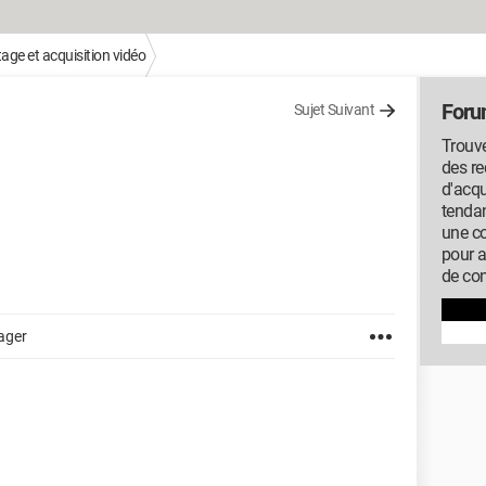
ge et acquisition vidéo
Foru
Sujet Suivant
Trouve
des r
d'acqu
tendan
une c
pour 
de con
ager