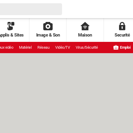
pplis & Sites
Image & Son
Maison
Securité
ux vidéo
Matériel
Réseau
Vidéo/TV
Virus/Sécurité
Emploi