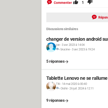
1
Commenter
Répon
Discussions similaires
changer de version android su
joe
-
3 avr. 2023 à 14:04
brucine
-
3 avr. 2023 à 19:24
5 réponses
Tablette Lenovo ne se rallume
Titi
-
14 mai 2020 à 00:40
Oishii
-
26 juil. 2024 à 12:11
9 réponses