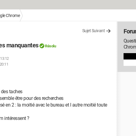
gle Chrome
Foru
Sujet Suivant
Quest
nes manquantes
Résolu
Chro
 13:12
 20:11
e des taches
i semble être pour des recherches
é en 2 : la moitié avec le bureau et l autre moitié toute
m intéressent ?