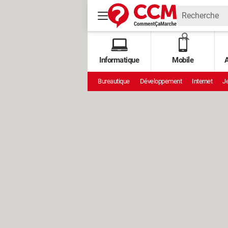
Informatique
Mobile
A
Bureautique
Développement
Internet
Je