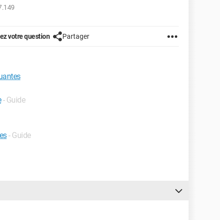
7.149
z votre question
Partager
uantes
e
- Guide
hes
- Guide