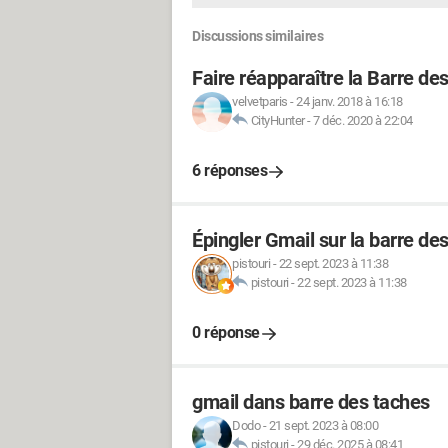
Discussions similaires
Faire réapparaître la Barre de
velvetparis
-
24 janv. 2018 à 16:18
CityHunter
-
7 déc. 2020 à 22:04
6 réponses
Épingler Gmail sur la barre d
pistouri
-
22 sept. 2023 à 11:38
pistouri
-
22 sept. 2023 à 11:38
0 réponse
gmail dans barre des taches
Dodo
-
21 sept. 2023 à 08:00
pistouri
-
29 déc. 2025 à 08:41