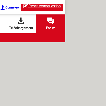
Posez votre
question
Connexion
Téléchargement
Forum