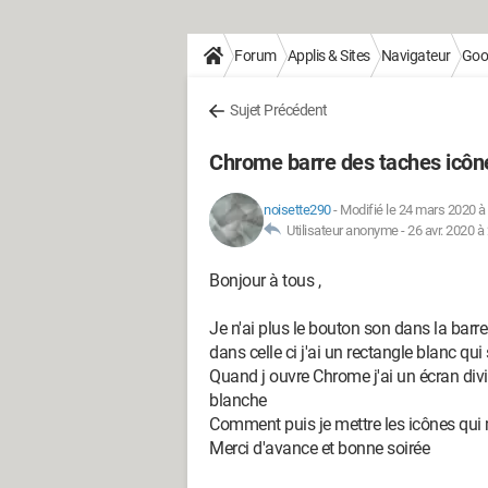
Forum
Applis & Sites
Navigateur
Goo
Sujet Précédent
Chrome barre des taches icô
noisette290
-
Modifié le 24 mars 2020 à
Utilisateur anonyme -
26 avr. 2020 à
Bonjour à tous ,
Je n'ai plus le bouton son dans la barr
dans celle ci j'ai un rectangle blanc qu
Quand j ouvre Chrome j'ai un écran divis
blanche
Comment puis je mettre les icônes qui 
Merci d'avance et bonne soirée