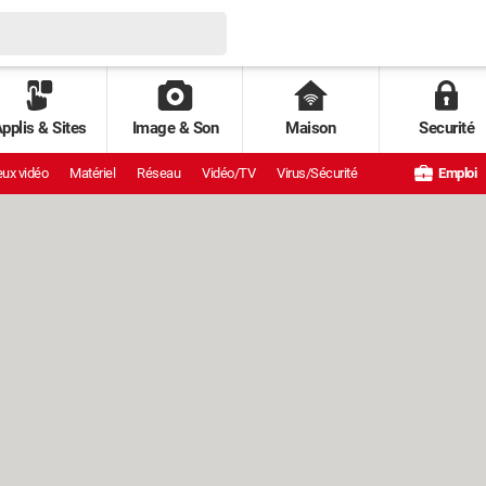
pplis & Sites
Image & Son
Maison
Securité
ux vidéo
Matériel
Réseau
Vidéo/TV
Virus/Sécurité
Emploi