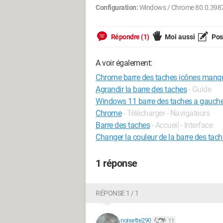
Configuration:
Windows / Chrome 80.0.398
Répondre (1)
Moi aussi
Pose
A voir également:
Chrome barre des taches icônes manq
Agrandir la barre des taches
- Guide
Windows 11 barre des taches a gauch
Chrome
- Télécharger - Navigateurs
Barre des taches
- Accueil - Interface
Changer la couleur de la barre des tac
1 réponse
RÉPONSE 1 / 1
noisette290
11