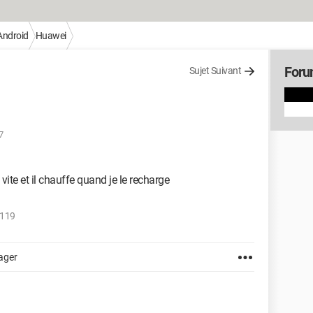
Android
Huawei
Foru
Sujet Suivant
7
ite et il chauffe quand je le recharge
.119
ager