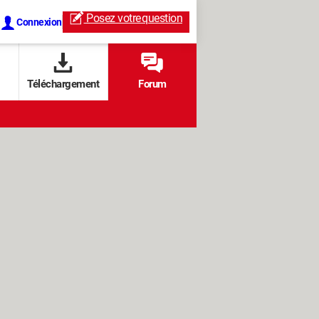
Posez votre
question
Connexion
Téléchargement
Forum