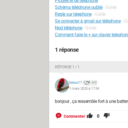
Problème de téléphone
Schéma téléphone oublié
- Guide
Regle sur telephone
- Guide
Se connecter à gmail sur téléphone
- G
Npd téléphone
- Guide
Comment faire le + sur clavier telepho
1 réponse
RÉPONSE 1 / 1
loisou17
470
1 mars 2020 à 17:54
bonjour , ça ressemble fort à une batteri
0
Commenter