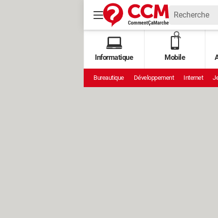
Informatique
Mobile
A
Bureautique
Développement
Internet
Je