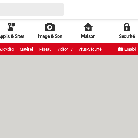
pplis & Sites
Image & Son
Maison
Securité
ux vidéo
Matériel
Réseau
Vidéo/TV
Virus/Sécurité
Emploi