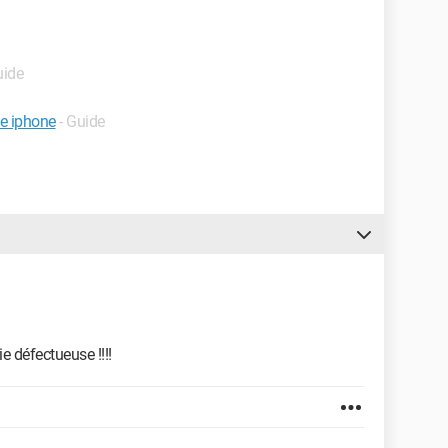
uide
ne iphone
- Guide
e défectueuse !!!!