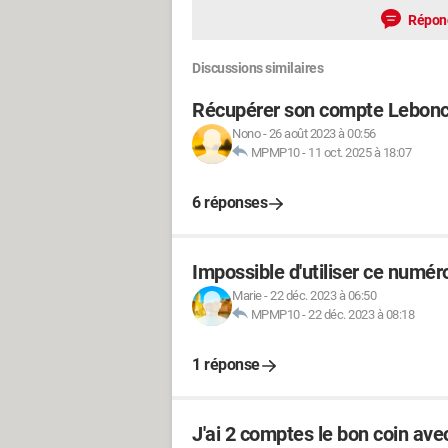
Répon
Discussions similaires
Récupérer son compte Lebonc
Nono
-
26 août 2023 à 00:56
MPMP10
-
11 oct. 2025 à 18:07
6 réponses
Impossible d'utiliser ce numér
Marie
-
22 déc. 2023 à 06:50
MPMP10
-
22 déc. 2023 à 08:18
1 réponse
J'ai 2 comptes le bon coin av