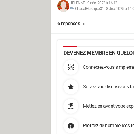
HELENNE
-
9 déc. 2022 à 16:12
ChacalHeroique31
-
8 déc. 2025 à 14:
6 réponses
DEVENEZ MEMBRE EN QUELQU
Connectez-vous simplemen
Suivez vos discussions fa
Mettez en avant votre exp
Profitez de nombreuses fo