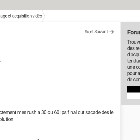
ge et acquisition vidéo
Foru
Sujet Suivant
Trouve
des r
d'acqu
5
tendan
une c
pour 
de con
ectement mes rush a 30 ou 60 ips final cut sacade des le
olution