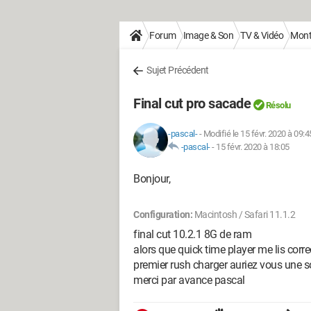
Forum
Image & Son
TV & Vidéo
Monta
Sujet Précédent
Final cut pro sacade
Résolu
-pascal-
-
Modifié le 15 févr. 2020 à 09:4
-pascal-
-
15 févr. 2020 à 18:05
Bonjour,
Configuration:
Macintosh / Safari 11.1.2
final cut 10.2.1 8G de ram
alors que quick time player me lis corr
premier rush charger auriez vous une s
merci par avance pascal