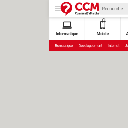
Informatique
Mobile
A
Bureautique
Développement
Internet
Je