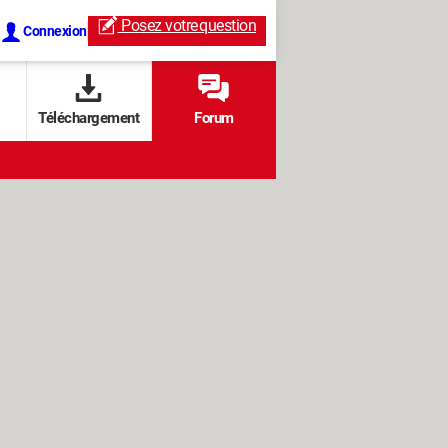
Posez votre
question
Connexion
Téléchargement
Forum