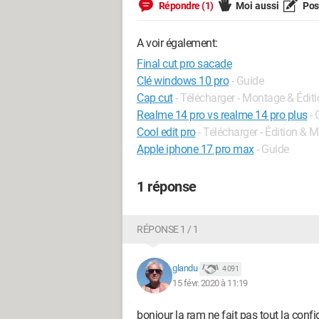
Répondre (1)
Moi aussi
Pose
A voir également:
Final cut pro sacade
Clé windows 10 pro
- Guide
Cap cut
- Télécharger - Montage & Édit
Realme 14 pro vs realme 14 pro plus
- 
Cool edit pro
- Télécharger - Édition & 
Apple iphone 17 pro max
- Guide
1 réponse
RÉPONSE 1 / 1
glandu
4 091
15 févr. 2020 à 11:19
bonjour la ram ne fait pas tout la config