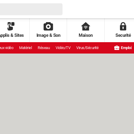
pplis & Sites
Image & Son
Maison
Securité
ux vidéo
Matériel
Réseau
Vidéo/TV
Virus/Sécurité
Emploi