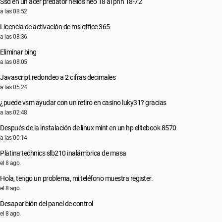
Ssd en un acer predator helios neo 18 ai pnh 18-72
a las 08:52
Licencia de activación de ms office 365
a las 08:36
Eliminar bing
a las 08:05
Javascript redondeo a 2 cifras decimales
a las 05:24
¿puede vsm ayudar con un retiro en casino luky31? gracias
a las 02:48
Después de la instalación de linux mint en un hp elitebook 8570
a las 00:14
Platina technics slb210 inalámbrica de masa
el 8 ago.
Hola, tengo un problema, mi teléfono muestra register.
el 8 ago.
Desaparición del panel de control
el 8 ago.