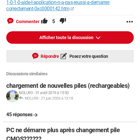
1-0-1-0-aide-l-application-n-a-pas-reussi-a-demarrer-
correctement-0xc0000142.htm
5
Commenter
Afficher toute la discussion
Répondre
Posez votre question
Discussions similaires
chargement de nouvelles piles (rechargeables)
NOLU93
-
31 août 2019 à 15:50
NOLU93
-
21 juin 2026 à 13:18
45 réponses
PC ne démarre plus après changement pile
CMOS??????