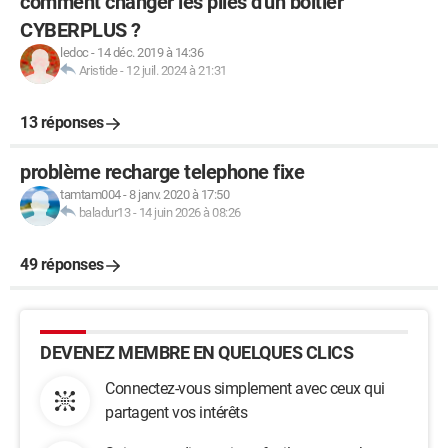
comment changer les piles d'un boitier
CYBERPLUS ?
ledoc
-
14 déc. 2019 à 14:36
Aristide
-
12 juil. 2024 à 21:31
13 réponses
problème recharge telephone fixe
tamtam004
-
8 janv. 2020 à 17:50
baladur13
-
14 juin 2026 à 08:26
49 réponses
DEVENEZ MEMBRE EN QUELQUES CLICS
Connectez-vous simplement avec ceux qui
partagent vos intérêts