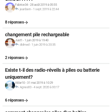
Fabrice34
-
28 août 2019 à 05:55
jeanbern
-
1 sept. 2019 à 22:44
8 réponses
changement pile rechargeable
Just1
-
1 juin 2019 à 19:40
didmed
-
1 juin 2019 à 20:35
2 réponses
Existe t-il des radio-réveils à piles ou batterie
uniquement?
Aldar10
-
31 mai 2019 à 10:29
Agnes83
-
4 sept. 2020 à 00:17
6 réponses