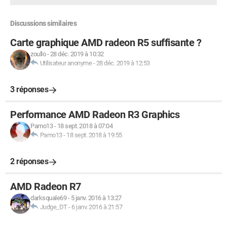
Discussions similaires
Carte graphique AMD radeon R5 suffisante ?
zoullo
-
28 déc. 2019 à 10:32
Utilisateur anonyme
-
28 déc. 2019 à 12:53
3 réponses
Performance AMD Radeon R3 Graphics
Pamo13
-
18 sept. 2018 à 07:04
Pamo13
-
18 sept. 2018 à 19:55
2 réponses
AMD Radeon R7
darksquale69
-
5 janv. 2016 à 13:27
Judge_DT
-
6 janv. 2016 à 21:57