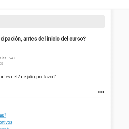
ipación, antes del inicio del curso?
a las 15:47
:05
ntes del 7 de julio, por favor?
res?
ortivos