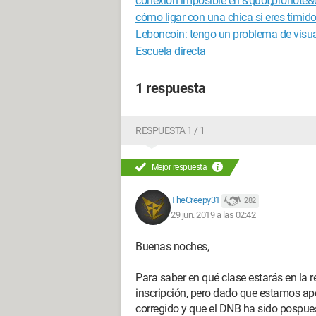
conexión imposible en &quot;pronote&
cómo ligar con una chica si eres tímid
Leboncoin: tengo un problema de visua
Escuela directa
1 respuesta
RESPUESTA 1 / 1
Mejor respuesta
TheCreepy31
282
29 jun. 2019 a las 02:42
Buenas noches,
Para saber en qué clase estarás en la r
inscripción, pero dado que estamos ape
corregido y que el DNB ha sido pospuest