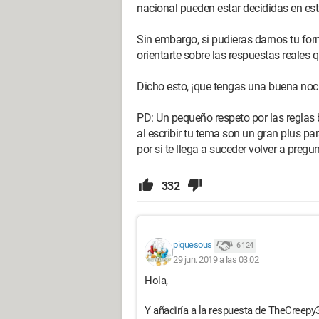
nacional pueden estar decididas en es
Sin embargo, si pudieras darnos tu fo
orientarte sobre las respuestas reales 
Dicho esto, ¡que tengas una buena noc
PD: Un pequeño respeto por las reglas
al escribir tu tema son un gran plus p
por si te llega a suceder volver a pre
332
piquesous
6 124
29 jun. 2019 a las 03:02
Hola,
Y añadiría a la respuesta de TheCreepy3