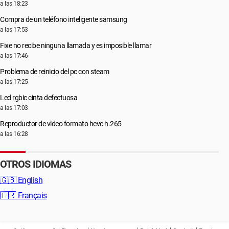
a las 18:23
Compra de un teléfono inteligente samsung
a las 17:53
Fixe no recibe ninguna llamada y es imposible llamar
a las 17:46
Problema de reinicio del pc con steam
a las 17:25
Led rgbic cinta defectuosa
a las 17:03
Reproductor de video formato hevc h.265
a las 16:28
OTROS IDIOMAS
🇬🇧
English
🇫🇷
Français