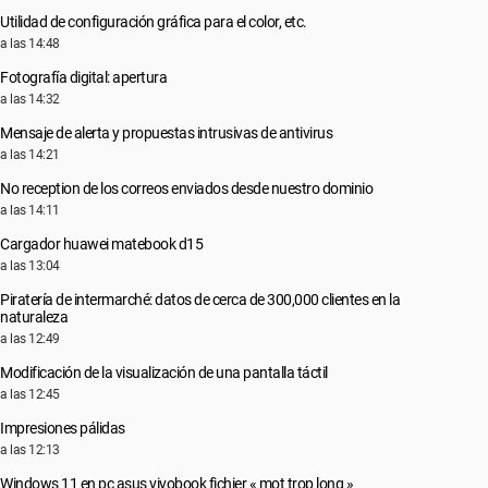
Utilidad de configuración gráfica para el color, etc.
a las 14:48
Fotografía digital: apertura
a las 14:32
Mensaje de alerta y propuestas intrusivas de antivirus
a las 14:21
No reception de los correos enviados desde nuestro dominio
a las 14:11
Cargador huawei matebook d15
a las 13:04
Piratería de intermarché: datos de cerca de 300,000 clientes en la
naturaleza
a las 12:49
Modificación de la visualización de una pantalla táctil
a las 12:45
Impresiones pálidas
a las 12:13
Windows 11 en pc asus vivobook fichier « mot trop long »