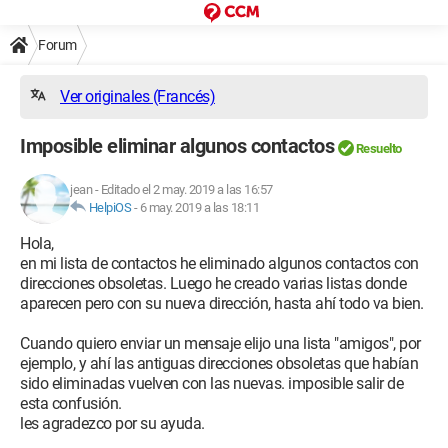
Forum
Ver originales (Francés)
Imposible eliminar algunos contactos
Resuelto
jean
-
Editado el 2 may. 2019 a las 16:57
HelpiOS
-
6 may. 2019 a las 18:11
Hola,
en mi lista de contactos he eliminado algunos contactos con
direcciones obsoletas. Luego he creado varias listas donde
aparecen pero con su nueva dirección, hasta ahí todo va bien.
Cuando quiero enviar un mensaje elijo una lista "amigos", por
ejemplo, y ahí las antiguas direcciones obsoletas que habían
sido eliminadas vuelven con las nuevas. imposible salir de
esta confusión.
les agradezco por su ayuda.