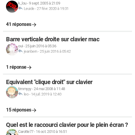
k_lou
-
9 sept. 2005 à 21:09
Leuide
-
27 févr. 2020 à 19:31
41 réponses
Barre verticale droite sur clavier mac
oui
-
25 juin 2016 à 05:36
jeanbern
-
25 juin 2016 à 05:42
1 réponse
Equivalent "clique droit" sur clavier
timmyyy
-
24 mai 2008 à 11:48
leo
-
14 juil. 2019 à 12:40
15 réponses
Quel est le raccourci clavier pour le plein écran ?
Carotte77
-
16 oct. 2010 à 16:51