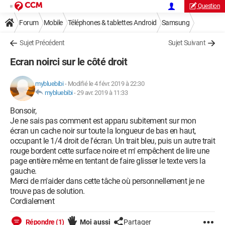
Question
Forum
Mobile
Téléphones & tablettes Android
Samsung
Sujet Précédent
Sujet Suivant
Ecran noirci sur le côté droit
mybluebibi
-
Modifié le 4 févr. 2019 à 22:30
mybluebibi
-
29 avr. 2019 à 11:33
Bonsoir,
Je ne sais pas comment est apparu subitement sur mon
écran un cache noir sur toute la longueur de bas en haut,
occupant le 1/4 droit de l'écran. Un trait bleu, puis un autre trait
rouge bordent cette surface noire et m' empêchent de lire une
page entière même en tentant de faire glisser le texte vers la
gauche.
Merci de m'aider dans cette tâche où personnellement je ne
trouve pas de solution.
Cordialement
Répondre (1)
Moi aussi
Partager