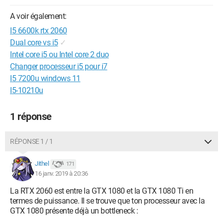
A voir également:
I5 6600k rtx 2060
Dual core vs i5
✓
Intel core i5 ou Intel core 2 duo
Changer processeur i5 pour i7
I5 7200u windows 11
I5-10210u
1 réponse
RÉPONSE 1 / 1
Jithel
171
16 janv. 2019 à 20:36
La RTX 2060 est entre la GTX 1080 et la GTX 1080 Ti en
termes de puissance. Il se trouve que ton processeur avec la
GTX 1080 présente déjà un bottleneck :