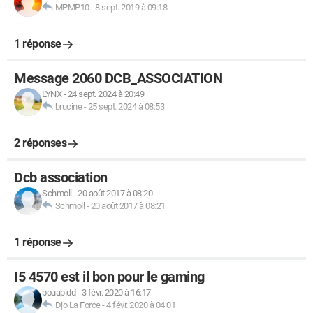
MPMP10
-
8 sept. 2019 à 09:18
1 réponse
Message 2060 DCB_ASSOCIATION
LYNX
-
24 sept. 2024 à 20:49
brucine
-
25 sept. 2024 à 08:53
2 réponses
Dcb association
Schmoll
-
20 août 2017 à 08:20
Schmoll
-
20 août 2017 à 08:21
1 réponse
I5 4570 est il bon pour le gaming
bouabidd
-
3 févr. 2020 à 16:17
Djo La Force
-
4 févr. 2020 à 04:01