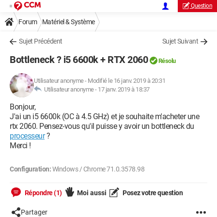
Question
Forum
Matériel & Système
Sujet Précédent
Sujet Suivant
Bottleneck ? i5 6600k + RTX 2060
Résolu
Utilisateur anonyme
-
Modifié le 16 janv. 2019 à 20:31
Utilisateur anonyme -
17 janv. 2019 à 18:37
Bonjour,
J'ai un i5 6600k (OC à 4.5 GHz) et je souhaite m'acheter une
rtx 2060. Pensez-vous qu'il puisse y avoir un bottleneck du
processeur
?
Merci !
Configuration:
Windows / Chrome 71.0.3578.98
Répondre (1)
Moi aussi
Posez votre question
Partager