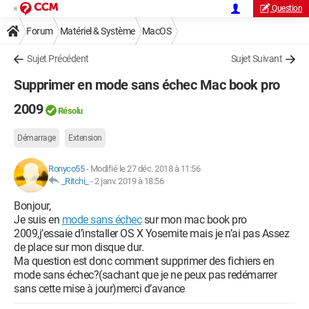
Question
Forum
Matériel & Système
MacOS
Sujet Précédent
Sujet Suivant
Supprimer en mode sans échec Mac book pro
2009
Résolu
Démarrage
Extension
Ronyco55
-
Modifié le 27 déc. 2018 à 11:56
_Ritchi_
-
2 janv. 2019 à 18:56
Bonjour,
Je suis en
mode sans échec
sur mon mac book pro
2009,j’essaie d’installer OS X Yosemite mais je n’ai pas Assez
de place sur mon disque dur.
Ma question est donc comment supprimer des fichiers en
mode sans échec?(sachant que je ne peux pas redémarrer
sans cette mise à jour)merci d’avance