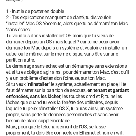
1 - Inutile de poster en double
2 - Tes explications manquent de clarté, tu dis vouloir
"installer" Mac OS Yosemite, alors que tu as démarré ton Mac
"sans échec"
Tu voudrais dons installer cet OS alors que tu viens de
démarrer depuis un OS mais lequel ? car tu ne peux avoir
démarré ton Mac depuis un système et vouloir en installer un
autre, ou le même, sur le même disque, sans être sur une
partition autre.
Le démarrage sans échec est un démarrage sans extensions
et, si tu es obligé d'agir ainsi, pour démarrer ton Mac, c'est qu'il
y a un problème d'extension foireuse, sur ton Mac.
Si tu veux "
réinstaller
" le système, actuellement en place, il te
faut démarrer sur la partition de secours,
en tenant et gardant
enfoncées, sans les lâcher
, les touches cmd et R, tu ne les
lâches que quand tu vois la fenêtre des utilitaires, depuis
laquelle tu peux réinstaller OS X, tu auras ainsi, un système
propre, sans perte de données personnelles et sans avoir
besoin de place supplémentaire.
Mais, pour que le téléchargement de l'OS, se fasse
proprement, tu dois être connecté en Ethernet et non en wifi.