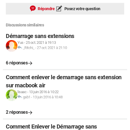
Répondre
Posez votre question
Discussions similaires
Démarrage sans extensions
Yus
-
25 oct. 2021 à 19:13
_Ritchi_
-
27 oct. 2021 à 21:10
6 réponses
Comment enlever le demarrage sans extension
sur macbook air
lisaac
-
13 juin 2016 à 10:22
gab1
-
13 juin 2016 à 10:48
2 réponses
Comment Enlever le Démarrage sans