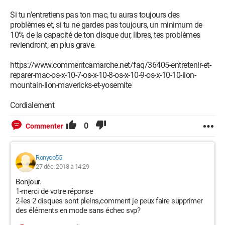
Si tu n'entretiens pas ton mac, tu auras toujours des
problèmes et, si tu ne gardes pas toujours, un minimum de
10% de la capacité de ton disque dur, libres, tes problèmes
reviendront, en plus grave.
https://www.commentcamarche.net/faq/36405-entretenir-et-
reparer-mac-os-x-10-7-os-x-10-8-os-x-10-9-os-x-10-10-lion-
mountain-lion-mavericks-et-yosemite
Cordialement
0
Commenter
Ronyco55
27 déc. 2018 à 14:29
Bonjour.
1-merci de votre réponse
2-les 2 disques sont pleins,comment je peux faire supprimer
des éléments en mode sans échec svp?