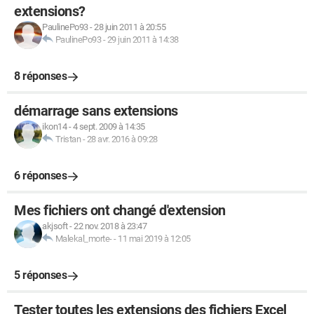
extensions?
PaulinePo93
-
28 juin 2011 à 20:55
PaulinePo93
-
29 juin 2011 à 14:38
8 réponses
démarrage sans extensions
ikon14
-
4 sept. 2009 à 14:35
Tristan
-
28 avr. 2016 à 09:28
6 réponses
Mes fichiers ont changé d'extension
akjsoft
-
22 nov. 2018 à 23:47
Malekal_morte-
-
11 mai 2019 à 12:05
5 réponses
Tester toutes les extensions des fichiers Excel