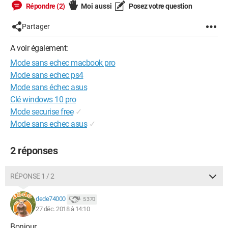
Répondre (2)
Moi aussi
Posez votre question
Partager
A voir également:
Mode sans echec macbook pro
Mode sans echec ps4
Mode sans échec asus
Clé windows 10 pro
Mode securise free
✓
Mode sans echec asus
✓
2 réponses
RÉPONSE 1 / 2
dede74000
5 370
27 déc. 2018 à 14:10
Bonjour,