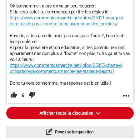
Ok bonhomme : alors on va un peu recadrer !
Si tu veux voler, tu commences par lire les règles ici :
https://www.commentcamarche.net/infos/25921-pourquoi-
ccm-n-aide-pas-la-contrefacon-numerique-des-logiciels/
Ensuite, si tes parents n'ont pas que ça à "foutre", ben c'est
leur problème....
Et pour la grossièté et ton éducation, si tes parents n'en ont
apparement rien non plus à "foutre" non plus, tu lis ça et tu vas
voir ailleurs :
https://www.commentcamarche.net/infos/25855-charte-d-
utilisation-de-commentcamarche-net-respect-d-autrui/
Donc tu vois bonhomme, ma réponse est bien utile !
6
Afficher toute la discussion
Posez votre question