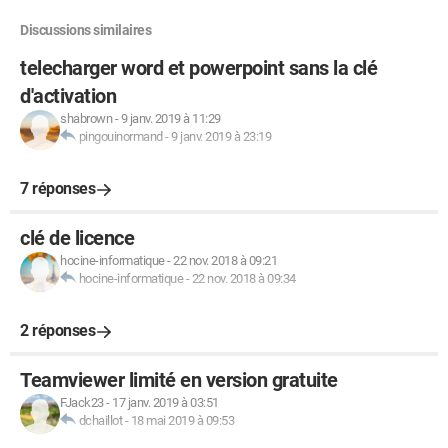
Discussions similaires
telecharger word et powerpoint sans la clé
d'activation
shabrown
-
9 janv. 2019 à 11:29
pingouinormand
-
9 janv. 2019 à 23:19
7 réponses
clé de licence
hocine-informatique
-
22 nov. 2018 à 09:21
hocine-informatique
-
22 nov. 2018 à 09:34
2 réponses
Teamviewer limité en version gratuite
FJack23
-
17 janv. 2019 à 03:51
dchaillot
-
18 mai 2019 à 09:53