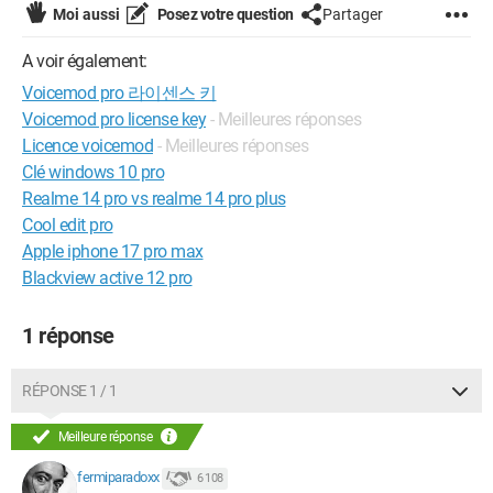
Moi aussi
Posez votre question
Partager
A voir également:
Voicemod pro 라이센스 키
Voicemod pro license key
- Meilleures réponses
Licence voicemod
- Meilleures réponses
Clé windows 10 pro
Realme 14 pro vs realme 14 pro plus
Cool edit pro
Apple iphone 17 pro max
Blackview active 12 pro
1 réponse
RÉPONSE 1 / 1
Meilleure réponse
fermiparadoxx
6 108