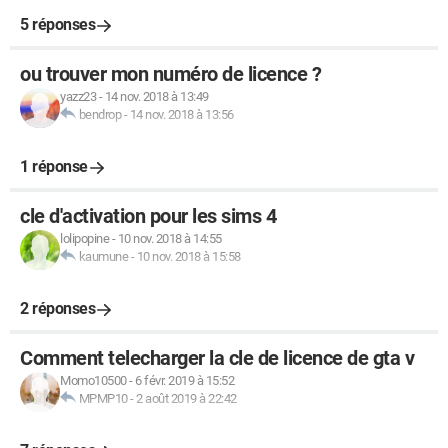
5 réponses
ou trouver mon numéro de licence ?
yazz23
-
14 nov. 2018 à 13:49
bendrop
-
14 nov. 2018 à 13:56
1 réponse
cle d'activation pour les sims 4
lolipopine
-
10 nov. 2018 à 14:55
kaumune
-
10 nov. 2018 à 15:58
2 réponses
Comment telecharger la cle de licence de gta v
Momo10500
-
6 févr. 2019 à 15:52
MPMP10
-
2 août 2019 à 22:42