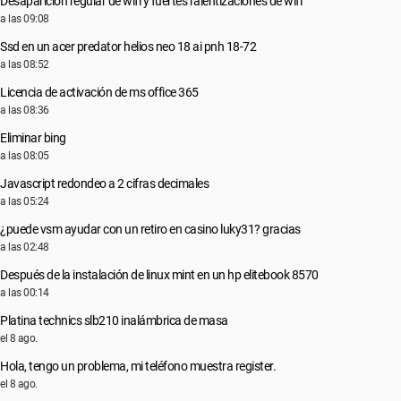
Desaparición regular de wifi y fuertes ralentizaciones de wifi
a las 09:08
Ssd en un acer predator helios neo 18 ai pnh 18-72
a las 08:52
Licencia de activación de ms office 365
a las 08:36
Eliminar bing
a las 08:05
Javascript redondeo a 2 cifras decimales
a las 05:24
¿puede vsm ayudar con un retiro en casino luky31? gracias
a las 02:48
Después de la instalación de linux mint en un hp elitebook 8570
a las 00:14
Platina technics slb210 inalámbrica de masa
el 8 ago.
Hola, tengo un problema, mi teléfono muestra register.
el 8 ago.