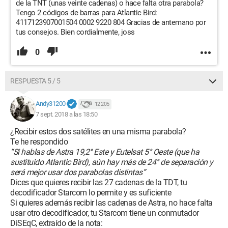
de la TNT (unas veinte cadenas) o hace falta otra parabola?
Tengo 2 códigos de barras para Atlantic Bird:
4117123907001504 0002 9220 804 Gracias de antemano por
tus consejos. Bien cordialmente, joss
0
RESPUESTA 5 / 5
Andy31200
12 205
7 sept. 2018 a las 18:50
¿Recibir estos dos satélites en una misma parabola?
Te he respondido
“Si hablas de Astra 19,2° Este y Eutelsat 5° Oeste (que ha
sustituido Atlantic Bird), aún hay más de 24° de separación y
será mejor usar dos parabolas distintas”
Dices que quieres recibir las 27 cadenas de la TDT, tu
decodificador Starcom lo permite y es suficiente
Si quieres además recibir las cadenas de Astra, no hace falta
usar otro decodificador, tu Starcom tiene un conmutador
DiSEqC, extraído de la nota: