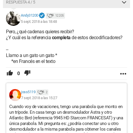
RESPUESTA 4 / 5
Andy31200
12 205
5 sept. 2018 a las 18:48
Pero, ¿qué cadenas quieres recibir?
¿Y cuál es la referencia
completa
de estos decodificadores?
--
Llamo a un gato un gato *
*en Francés en el texto
0
joss5119
2
7 sept. 2018 a las 15:27
Cuando voy de vacaciones, tengo una parabola que monto en
un trípode. En casa tengo un desmodulador Astra y otro
Atlantic Bird (referencia 9945 HD Starcom FRANCESAT) y una
única parabola. Mi pregunta es: ¿podría conectar uno u otro
desmodulador a la misma parabola para obtener los canales