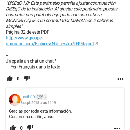
“DiSEqC 1.0: Este parámetro permite ajustar conmutación
DiSEqC de tu instalación. Al ajustar este parámetro puedes
conmutar una parabola equipada con una cabeza
MONOBLOQUE o un conmutador DiSEqC con 2 cabezas
simples”
Página 32 de este PDF:
http://www.groupe-
normand.com/Fichiers/Notices/m709945.pdf
--
J'appelle un chat un chat *
*en Français dans le texte
0
joss5119
2
8 sept. 2018 a las 14:19
Gracias por toda esta información.
Con mucho cariño, Joss.
0