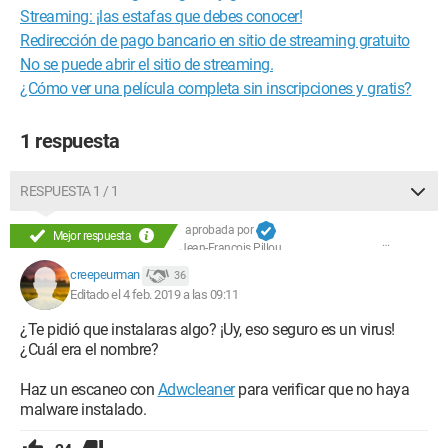
Streaming: ¡las estafas que debes conocer!
Redirección de pago bancario en sitio de streaming gratuito
No se puede abrir el sitio de streaming.
¿Cómo ver una película completa sin inscripciones y gratis?
1 respuesta
RESPUESTA 1 / 1
aprobada por
Mejor respuesta
Jean-François Pillou
creepeurman
36
Editado el 4 feb. 2019 a las 09:11
¿Te pidió que instalaras algo? ¡Uy, eso seguro es un virus!
¿Cuál era el nombre?
Haz un escaneo con
Adwcleaner
para verificar que no haya
malware instalado.