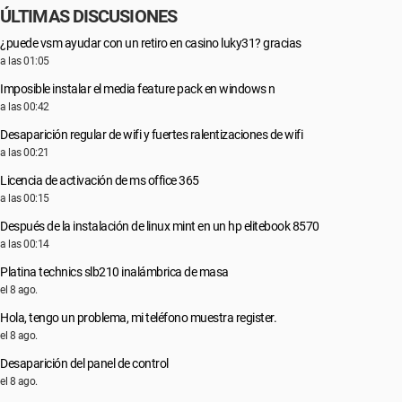
ÚLTIMAS DISCUSIONES
¿puede vsm ayudar con un retiro en casino luky31? gracias
a las 01:05
Imposible instalar el media feature pack en windows n
a las 00:42
Desaparición regular de wifi y fuertes ralentizaciones de wifi
a las 00:21
Licencia de activación de ms office 365
a las 00:15
Después de la instalación de linux mint en un hp elitebook 8570
a las 00:14
Platina technics slb210 inalámbrica de masa
el 8 ago.
Hola, tengo un problema, mi teléfono muestra register.
el 8 ago.
Desaparición del panel de control
el 8 ago.