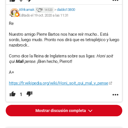
Afrikarnak
>
diablo13800
14 520
Editado el 19 oct. 2020 a las 11:31
Re
Nuestro amigo Pierre Bartos nos hace reír mucho.. Está
sordo, luego mudo. Pronto nos dirá que es tetrapléjico y luego
nazebrock..
Como dice la Reina de Inglaterra sobre sus ligas:
Honi soit
qui
Mali
pense.
¡Bien hecho, Pierrot!
A+
https://fr.wikipedia.org/wiki/Honi_soit_qui_mal_y_pense
1
Mostrar discusión completa