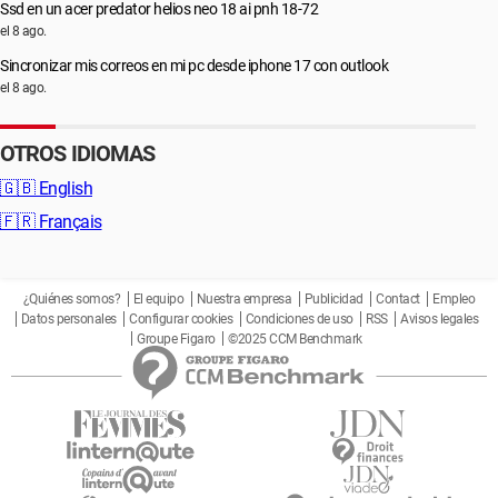
Ssd en un acer predator helios neo 18 ai pnh 18-72
el 8 ago.
Sincronizar mis correos en mi pc desde iphone 17 con outlook
el 8 ago.
OTROS IDIOMAS
🇬🇧
English
🇫🇷
Français
¿Quiénes somos?
El equipo
Nuestra empresa
Publicidad
Contact
Empleo
Datos personales
Configurar cookies
Condiciones de uso
RSS
Avisos legales
Groupe Figaro
©2025 CCM Benchmark