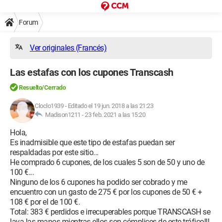
Forum
Ver originales (Francés)
Las estafas con los cupones Transcash
Resuelto/Cerrado
Cloclo1939
-
Editado el 19 jun. 2018 a las 21:23
Madison1211 -
23 feb. 2021 a las 15:20
Hola,
Es inadmisible que este tipo de estafas puedan ser
respaldadas por este sitio...
He comprado 6 cupones, de los cuales 5 son de 50 y uno de
100 €...
Ninguno de los 6 cupones ha podido ser cobrado y me
encuentro con un gasto de 275 € por los cupones de 50 € +
108 € por el de 100 €.
Total: 383 € perdidos e irrecuperables porque TRANSCASH se
lava las manos mientras ellos son cómplices de este tráfico!!!