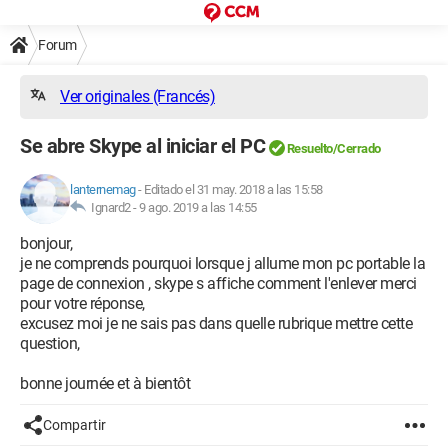
Forum
Ver originales (Francés)
Se abre Skype al iniciar el PC
Resuelto/Cerrado
lanternemag
-
Editado el 31 may. 2018 a las 15:58
Ignard2 -
9 ago. 2019 a las 14:55
bonjour,
je ne comprends pourquoi lorsque j allume mon pc portable la
page de connexion , skype s affiche comment l'enlever merci
pour votre réponse,
excusez moi je ne sais pas dans quelle rubrique mettre cette
question,
bonne journée et à bientôt
Compartir