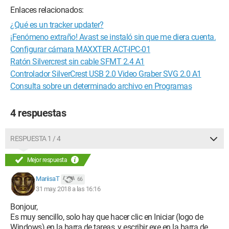
Enlaces relacionados:
¿Qué es un tracker updater?
¡Fenómeno extraño! Avast se instaló sin que me diera cuenta.
Configurar cámara MAXXTER ACT-IPC-01
Ratón Silvercrest sin cable SFMT 2.4 A1
Controlador SilverCrest USB 2.0 Video Graber SVG 2.0 A1
Consulta sobre un determinado archivo en Programas
4 respuestas
RESPUESTA 1 / 4
Mejor respuesta
MariisaT
66
31 may. 2018 a las 16:16
Bonjour,
Es muy sencillo, solo hay que hacer clic en Iniciar (logo de
Windows) en la barra de tareas, y escribir exe en la barra de