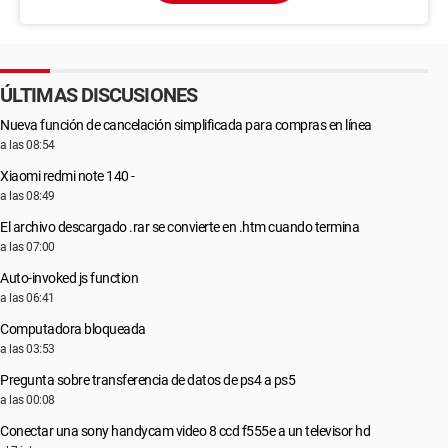
ÚLTIMAS DISCUSIONES
Nueva función de cancelación simplificada para compras en línea
a las 08:54
Xiaomi redmi note 140 -
a las 08:49
El archivo descargado .rar se convierte en .htm cuando termina
a las 07:00
Auto-invoked js function
a las 06:41
Computadora bloqueada
a las 03:53
Pregunta sobre transferencia de datos de ps4 a ps5
a las 00:08
Conectar una sony handycam video 8 ccd f555e a un televisor hd