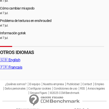
el 7 jul.
Cómo cambiar mi apodo
el 7 jul.
Problema de texturas en enshrouded
el 7 jul.
Información gotek
el 7 jul.
OTROS IDIOMAS
🇬🇧
English
🇫🇷
Français
¿Quiénes somos?
El equipo
Nuestra empresa
Publicidad
Contact
Empleo
Datos personales
Configurar cookies
Condiciones de uso
RSS
Avisos legales
Groupe Figaro
©2025 CCM Benchmark