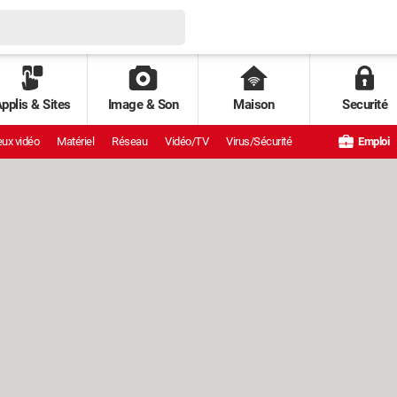
pplis & Sites
Image & Son
Maison
Securité
ux vidéo
Matériel
Réseau
Vidéo/TV
Virus/Sécurité
Emploi