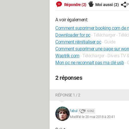
Répondre (2)
Moi aussi
(2)
P
A voir également:
Comment supprimer booking com de 
Downloader for pc
- Télécharger - Tél
Comment réinitialiser pc
- Guide
Comment supprimer une page sur wor
Waptrik com
- Télécharger - Divers TV 
Mon pc ne reconnait pas ma clé usb
- 
2 réponses
RÉPONSE 1 / 2
fabul
6 062
Modifié le 20 mai 2018 à 20:41