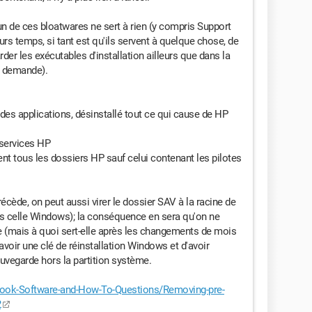
un de ces bloatwares ne sert à rien (y compris Support
ours temps, si tant est qu'ils servent à quelque chose, de
er les exécutables d'installation ailleurs que dans la
a demande).
 des applications, désinstallé tout ce qui cause de HP
 services HP
nt tous les dossiers HP sauf celui contenant les pilotes
écède, on peut aussi virer le dossier SAV à la racine de
pas celle Windows); la conséquence en sera qu'on ne
ine (mais à quoi sert-elle après les changements de mois
d'avoir une clé de réinstallation Windows et d'avoir
uvegarde hors la partition système.
ook-Software-and-How-To-Questions/Removing-pre-
2