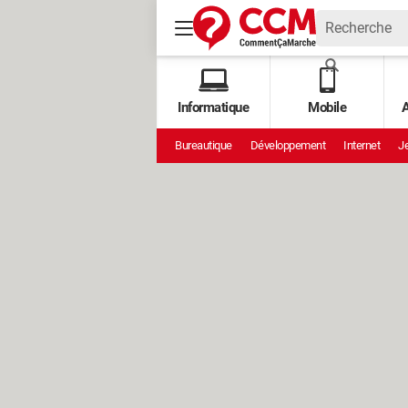
Informatique
Mobile
A
Bureautique
Développement
Internet
Je