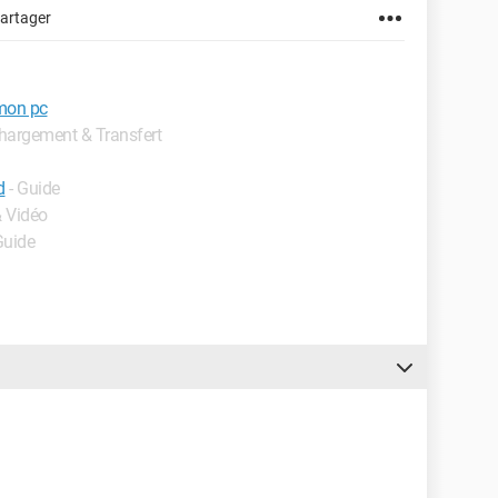
artager
mon pc
échargement & Transfert
d
- Guide
& Vidéo
Guide