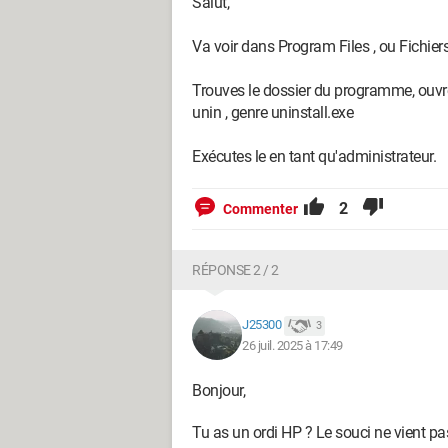
Salut,
Va voir dans Program Files , ou Fichie
Trouves le dossier du programme, ouvres
unin , genre uninstall.exe
Exécutes le en tant qu'administrateur.
2
Commenter
RÉPONSE 2 / 2
J25300
3
26 juil. 2025 à 17:49
Bonjour,
Tu as un ordi HP ? Le souci ne vient 