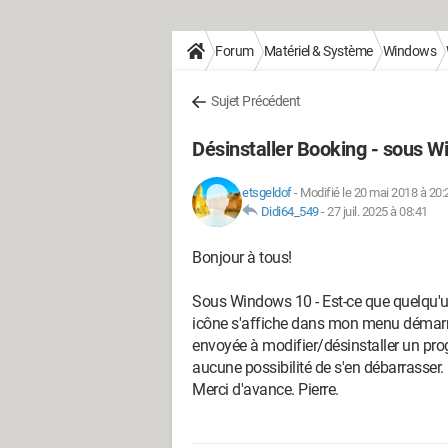
Forum
Matériel & Système
Windows
Sujet Précédent
Désinstaller Booking - sous 
etsgeldof
-
Modifié le 20 mai 2018 à 20:
Didi64_549
-
27 juil. 2025 à 08:41
Bonjour à tous!
Sous Windows 10 - Est-ce que quelqu'un 
icône s'affiche dans mon menu démarrage
envoyée à modifier/désinstaller un pro
aucune possibilité de s'en débarrasser.
Merci d'avance. Pierre.