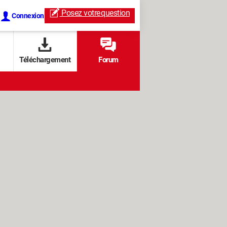
Posez votre
question
Connexion
Téléchargement
Forum