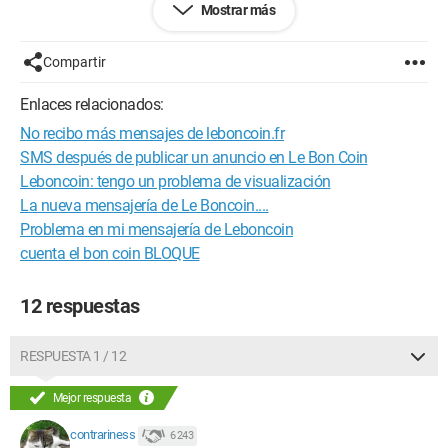
Mostrar más
"Tu mensaje ha sido enviado correctamente.
Si tienes una cuenta, conéctate para acceder a la mensajería y
encontrar tus conversaciones entre particulares. Si no, tus
Compartir
intercambios continúan por correo electrónico."
Enlaces relacionados:
No recibo más mensajes de leboncoin.fr
SMS después de publicar un anuncio en Le Bon Coin
Leboncoin: tengo un problema de visualización
La nueva mensajería de Le Boncoin....
Problema en mi mensajería de Leboncoin
cuenta el bon coin BLOQUE
12 respuestas
RESPUESTA 1 / 12
Mejor respuesta
contrariness
6 243