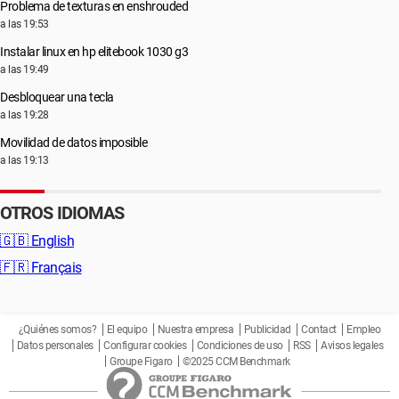
Problema de texturas en enshrouded
a las 19:53
Instalar linux en hp elitebook 1030 g3
a las 19:49
Desbloquear una tecla
a las 19:28
Movilidad de datos imposible
a las 19:13
OTROS IDIOMAS
🇬🇧
English
🇫🇷
Français
¿Quiénes somos?
El equipo
Nuestra empresa
Publicidad
Contact
Empleo
Datos personales
Configurar cookies
Condiciones de uso
RSS
Avisos legales
Groupe Figaro
©2025 CCM Benchmark