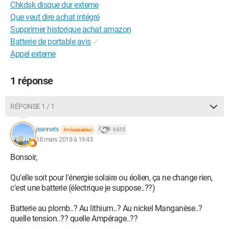
Chkdsk disque dur externe
Que veut dire achat intégré
Supprimer historique achat amazon
Batterie de portable avis
✓
Appel externe
1 réponse
RÉPONSE 1 / 1
jeannets
6 610
Ambassadeur
18 mars 2018 à 19:43
Bonsoir,
Qu'elle soit pour l'énergie solaire ou éolien, ça ne change rien,
c'est une batterie (électrique je suppose..??)
Batterie au plomb..? Au lithium..? Au nickel Manganèse..?
quelle tension..?? quelle Ampérage..??