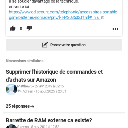
à se soucier davantage de la technique.
en vente ici
https://www.cdiscount.com/telephonie/accessoires-portable-
gsm/batteries-nomade/pny/l-144203502.html#_his_
0
Posez votre question
Discussions similaires
Supprimer l'historique de commandes et
d'achats sur Amazon
Matthew5
-
27 avr. 2019 à 09:15
Adraen
-
16 août 2025 à 20:51
25 réponses
Barrette de RAM externe ca existe?
Stayms
-
8 nov. 2011 à 12:52