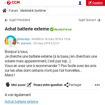
Question
Forum
Matériel & Système
Sujet Précédent
Sujet Suivant
Achat batterie externe
Résolu/Fermé
ghirlandajo
-
Modifié le 18 mars 2018 à 19:34
jeannets
-
20 mars 2018 à 22:37
Bonjour à tous,
Je cherche une batterie externe (à la base, j'en cherchais une
solaire mais apparemment, c'est pas top...).
Vous en avez une à recommander ? Pas facile avec les avis
sur les sites dont certains n'ont pas l'air honnêtes...
Merci !
Moi aussi
Posez votre question
Partager
A voir également:
Achat batterie externe