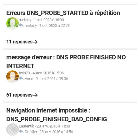
Erreurs DNS_PROBE_STARTED à répétition
metany
-
1 oct. 2023 à 16:03
metany
-
1 oct. 2023 à 22:28
11 réponses
message d'erreur : DNS PROBE FINISHED NO
INTERNET
twin73
-
4 janv. 2015 à 15:06
Anne
-
9 sept. 2021 à 19:06
61 réponses
Navigation Internet impossible :
DNS_PROBE_FINISHED_BAD_CONFIG
Eautentik
-
28 janv. 2016 à 11:30
Dori@n
-
28 janv. 2016 à 14:54