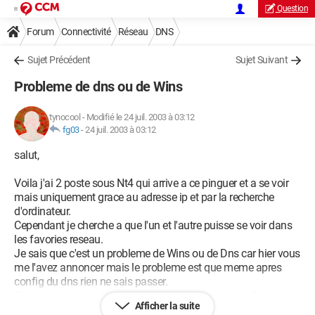
Question
Forum
Connectivité
Réseau
DNS
Sujet Précédent
Sujet Suivant
Probleme de dns ou de Wins
tynocool
-
Modifié le 24 juil. 2003 à 03:12
fg03
-
24 juil. 2003 à 03:12
salut,
Voila j'ai 2 poste sous Nt4 qui arrive a ce pinguer et a se voir
mais uniquement grace au adresse ip et par la recherche
d'ordinateur.
Cependant je cherche a que l'un et l'autre puisse se voir dans
les favories reseau.
Je sais que c'est un probleme de Wins ou de Dns car hier vous
me l'avez annoncer mais le probleme est que meme apres
config du dns rien ne sais passer.
Si vous avez une idée , c'est peut une mauvaise config de
Afficher la suite
mon dns si vous avez une idée pour la gnfig du wins ou une