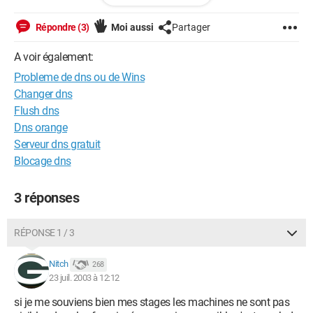
meilleur config du dns
Répondre (3)
Moi aussi
Partager
merci d'avance
A voir également:
Probleme de dns ou de Wins
Changer dns
Flush dns
Dns orange
Serveur dns gratuit
Blocage dns
3 réponses
RÉPONSE 1 / 3
Nitch
268
23 juil. 2003 à 12:12
si je me souviens bien mes stages les machines ne sont pas