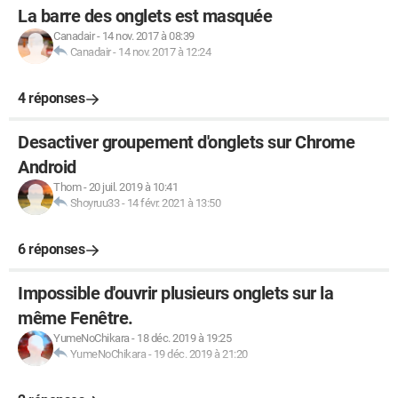
La barre des onglets est masquée
Canadair
-
14 nov. 2017 à 08:39
Canadair
-
14 nov. 2017 à 12:24
4 réponses
Desactiver groupement d'onglets sur Chrome
Android
Thom
-
20 juil. 2019 à 10:41
Shoyruu33
-
14 févr. 2021 à 13:50
6 réponses
Impossible d'ouvrir plusieurs onglets sur la
même Fenêtre.
YumeNoChikara
-
18 déc. 2019 à 19:25
YumeNoChikara
-
19 déc. 2019 à 21:20