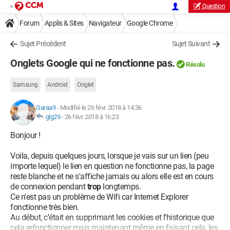
Question
Forum
Applis & Sites
Navigateur
Google Chrome
Sujet Précédent
Sujet Suivant
Onglets Google qui ne fonctionne pas.
Résolu
Samsung
Android
Onglet
Garaa9
-
Modifié le 26 févr. 2018 à 14:36
glg29
-
26 févr. 2018 à 16:23
Bonjour !
Voila, depuis quelques jours, lorsque je vais sur un lien (peu
importe lequel) le lien en question ne fonctionne pas, la page
reste blanche et ne s'affiche jamais ou alors elle est en cours
de connexion pendant
trop
longtemps.
Ce n'est pas un problème de Wifi car Internet Explorer
fonctionne très bien.
Au début, c’était en supprimant les cookies et l'historique que
cela refonctionner mais maintenant même en faisant cela, les