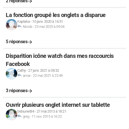
2 réponses
La fonction groupé les onglets a disparue
Kaptaka
-
10 janv. 2020 à 16:51
Nicola
-
23 mai 2023 à 09:04
5 réponses
Disparition icône watch dans mes raccourcis
Facebook
Cathy
-
27 janv. 2021 à 08:32
amar
-
22 mai 2021 à 22:49
3 réponses
Ouvrir plusieurs onglet internet sur tablette
bidounet84
-
27 mai 2013 à 18:21
greg
-
11 nov. 2015 à 16:22