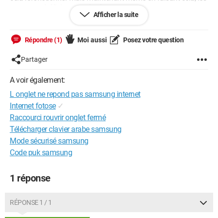
pages ne s’affiche quand même pas.
Afficher la suite
En me renseignant sur internet, j'ai essayé de désactivé le
protocole internet version 6, ça n'a pas changé. J'ai aussi
supprimé Google Chrome et réinstaller mais rien.
Répondre (1)
Moi aussi
Posez votre question
Je ne sais vraiment pas comment y remédier c'est assez
frustrant.
Partager
En espérant que quelqu'un saura trouver une solution à mon
problème.
A voir également:
L onglet ne repond pas samsung internet
Merci !
Internet fotose
✓
PS : Bon, là par contre ça marche assez bien... /: Google se
Raccourci rouvrir onglet fermé
fout de moi.
Télécharger clavier arabe samsung
Mode sécurisé samsung
Code puk samsung
1 réponse
RÉPONSE 1 / 1