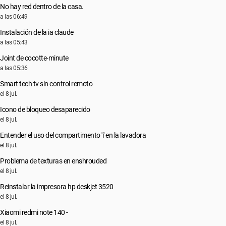
No hay red dentro de la casa.
a las 06:49
Instalación de la ia claude
a las 05:43
Joint de cocotte-minute
a las 05:36
Smart tech tv sin control remoto
el 8 jul.
Icono de bloqueo desaparecido
el 8 jul.
Entender el uso del compartimento 'i' en la lavadora
el 8 jul.
Problema de texturas en enshrouded
el 8 jul.
Reinstalar la impresora hp deskjet 3520
el 8 jul.
Xiaomi redmi note 140 -
el 8 jul.