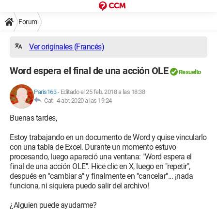
Forum
Ver originales (Francés)
Word espera el final de una acción OLE
Resuelto
Paris163
-
Editado el 25 feb. 2018 a las 18:38
Cat -
4 abr. 2020 a las 19:24
Buenas tardes,
Estoy trabajando en un documento de Word y quise vincularlo
con una tabla de Excel. Durante un momento estuvo
procesando, luego apareció una ventana: "Word espera el
final de una acción OLE". Hice clic en X, luego en "repetir",
después en "cambiar a" y finalmente en "cancelar"... ¡nada
funciona, ni siquiera puedo salir del archivo!
¿Alguien puede ayudarme?