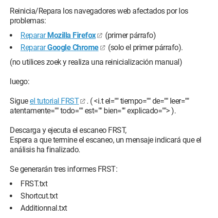
Reinicia/Repara los navegadores web afectados por los
problemas:
Reparar
Mozilla Firefox
(primer párrafo)
Reparar
Google Chrome
(solo el primer párrafo).
(no utilices zoek y realiza una reinicialización manual)
luego:
Sigue
el tutorial FRST
. ( <i.t el="" tiempo="" de="" leer=""
atentamente="" todo="" est="" bien="" explicado=""> ).
Descarga y ejecuta el escaneo FRST,
Espera a que termine el escaneo, un mensaje indicará que el
análisis ha finalizado.
Se generarán tres informes FRST:
FRST.txt
Shortcut.txt
Additionnal.txt