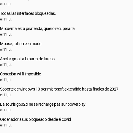
el 11 jul.
Todas las interfaces bloqueadas.
el 11 jul.
Mi cuenta está pirateada, quiero recuperarla
el 11 jul.
Mouse, full-screen mode
el 11 jul.
Anclar gmail a la barra de tareas
el 11 jul.
Conexión wi-fi imposible
el 11 jul.
Soporte de windows 10 por microsoft extendido hasta finales de 2027
el 11 jul.
La souris g502 x ne se recharge pas sur powerplay
el 11 jul.
Ordenador asus bloqueado desde el covid
el 11 jul.