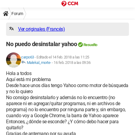
Forum
Ver originales (Francés)
No puedo desinstalar yahoo
Resuelto
carpo63
-
Editado el 14 feb. 2018 a las 11:25
Malekal_morte-
-
16 feb. 2018 a las 09:36
Hola a todos
Aquí está mi problema
Desde hace unos días tengo Yahoo como motor de búsqueda
y no lo quiero
No consigo desinstalarlo y además no lo encuentro (no
aparece ni en agregar/quitar programas, ni en archivos de
programa) no lo encuentro por ninguna parte y, sin embargo,
cuando voy a Google Chrome, la barra de Yahoo aparece
Entonces, ¿dónde se esconde? ¿Y cómo debo hacer para
quitarlo?
Gracias de antemano por su ayuda