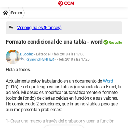
Forum
Ver originales (Francés)
Formato condicional de una tabla - word
Resuelto
Ducoduc
-
Editado el 7 feb. 2018 a las 17:06
Raymond PENTIER
-
7 feb. 2018 a las 17:25
Hola a todos,
Actualmente estoy trabajando en un documento de
Word
(2016) en el que tengo varias tablas (no vinculadas a Excel, lo
aclaro). Mi deseo es modificar automáticamente el formato
(color de fondo) de ciertas celdas en función de sus valores.
He considerado 2 soluciones, que imagino viables, pero que
aún me presentan problemas:
1- Crear una macro a través del grabador y usar la función
'reemplazar por'. Pero no puedo seleccionar solo las celdas