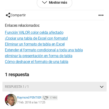
Mostrar más
que me interesan (la última columna, en este caso) y esto me
cambia el texto que no debería. Además, no sé si de esta
manera es posible agregar/modificar el fondo de la celda,
Compartir
solo he logrado modificar la fuente del texto.
Enlaces relacionados:
2- Crear una macro con la siguiente estructura:
Función VALOR color celda afectado
Si las celdas XXXX tienen el valor YYYY, entonces aplicar el
color verde a esas celdas.
¡Copiar una tabla de Excel con formato!
Problema: no sé absolutamente cómo hacerlo, especialmente
Eliminar un formato de tabla en Excel
para elegir las celdas a controlar.
Extender el formato condicional a toda una tabla
eliminar la presentación en forma de tabla
¿Qué piensan de estas soluciones, cuál les parece más
Cómo deshacer el formato de una tabla
adecuada? ¿Tienen algunas pistas para ayudarme a resolver
estos problemas? Les adjunto el tipo de archivo, si acaso
puede servir..
https://www.cjoint.com/c/HBhqb1GoSRV
1 respuesta
¡Muchas gracias! :)
Ducoduc
RESPUESTA 1 / 1
Raymond PENTIER
17 490
7 feb. 2018 a las 17:25