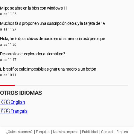
Mi pc se abre en la bios con windows 11
a las 11:35
Muchos fais proponen una suscripción de 2€ y la tarjeta de 1€
a las 11:27
Hola, he leído archivos de audio en una memoria usb pero que
a las 11:20
Desarrollo del explorador automático?
a las 11:17
Libreoffice calc: imposible asignar una macro a un botón
a las 10:11
OTROS IDIOMAS
🇬🇧
English
🇫🇷
Français
¿Quiénes somos?
El equipo
Nuestra empresa
Publicidad
Contact
Empleo