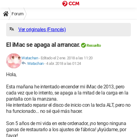
Forum
Ver originales (Francés)
El iMac se apaga al arrancar.
Resuelto
Watachan
-
Editado el 2 ene. 2018 a las 11:20
Watachan
-
4 abr. 2018 a las 01:24
Hola,
Esta mañana he intentado encender mi iMac de 2013, pero
cada vez que lo intento, se apaga a la mitad de la carga en la
pantalla con la manzana.
He intentado reparar el disco de inicio con la tecla ALT, pero no
ha funcionado... no sé qué más hacer.
Son 5 años de mi vida en este ordenador, ¡no tengo ninguna
ganas de restaurarlo a los ajustes de fábrica! ¡Ayúdame, por
favor!