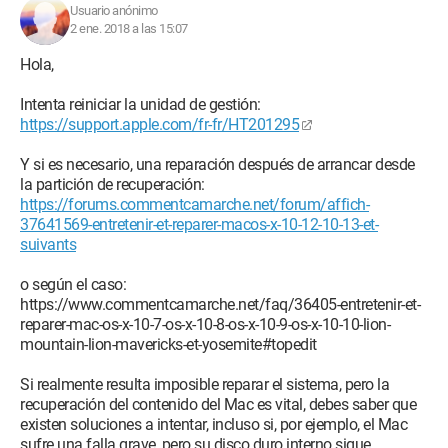
Usuario anónimo
2 ene. 2018 a las 15:07
Hola,
Intenta reiniciar la unidad de gestión:
https://support.apple.com/fr-fr/HT201295
Y si es necesario, una reparación después de arrancar desde
la partición de recuperación:
https://forums.commentcamarche.net/forum/affich-
37641569-entretenir-et-reparer-macos-x-10-12-10-13-et-
suivants
o según el caso:
https://www.commentcamarche.net/faq/36405-entretenir-et-
reparer-mac-os-x-10-7-os-x-10-8-os-x-10-9-os-x-10-10-lion-
mountain-lion-mavericks-et-yosemite#topedit
Si realmente resulta imposible reparar el sistema, pero la
recuperación del contenido del Mac es vital, debes saber que
existen soluciones a intentar, incluso si, por ejemplo, el Mac
sufre una falla grave, pero su disco duro interno sigue