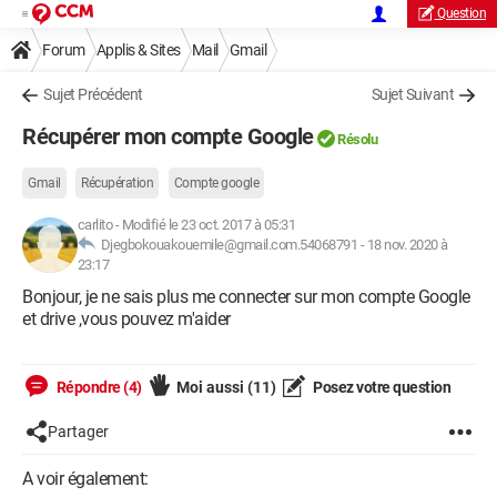
Question
Forum
Applis & Sites
Mail
Gmail
Sujet Précédent
Sujet Suivant
Récupérer mon compte Google
Résolu
Gmail
Récupération
Compte google
carlito
-
Modifié le 23 oct. 2017 à 05:31
Djegbokouakouemile@gmail.com.54068791 -
18 nov. 2020 à
23:17
Bonjour, je ne sais plus me connecter sur mon compte Google
et drive ,vous pouvez m'aider
Répondre (4)
Moi aussi
(11)
Posez votre question
Partager
A voir également: