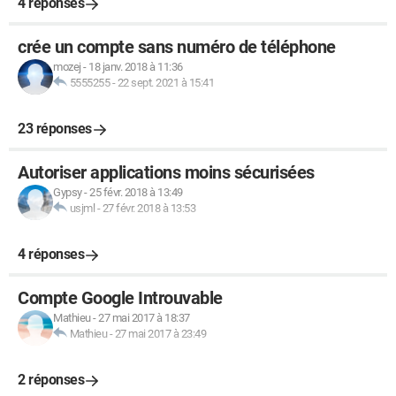
4 réponses
crée un compte sans numéro de téléphone
mozej
-
18 janv. 2018 à 11:36
5555255
-
22 sept. 2021 à 15:41
23 réponses
Autoriser applications moins sécurisées
Gypsy
-
25 févr. 2018 à 13:49
usjml
-
27 févr. 2018 à 13:53
4 réponses
Compte Google Introuvable
Mathieu
-
27 mai 2017 à 18:37
Mathieu
-
27 mai 2017 à 23:49
2 réponses