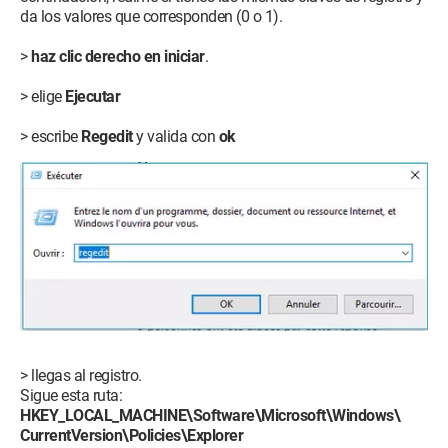
da los valores que corresponden (0 o 1).
>
haz clic derecho en iniciar
.
> elige
Ejecutar
> escribe
Regedit
y valida con
ok
> llegas al registro.
Sigue esta ruta:
HKEY_LOCAL_MACHINE\Software\Microsoft\Windows\
CurrentVersion\Policies\Explorer