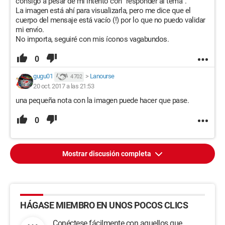
consigo a pesar de mi intento con "responder al tema".
La imagen está ahí para visualizarla, pero me dice que el
cuerpo del mensaje está vacío (!) por lo que no puedo validar
mi envío.
No importa, seguiré con mis íconos vagabundos.
0
gugu01
>
Lanourse
4 702
20 oct. 2017 a las 21:53
una pequeña nota con la imagen puede hacer que pase.
0
Mostrar discusión completa
HÁGASE MIEMBRO EN UNOS POCOS CLICS
Conéctese fácilmente con aquellos que