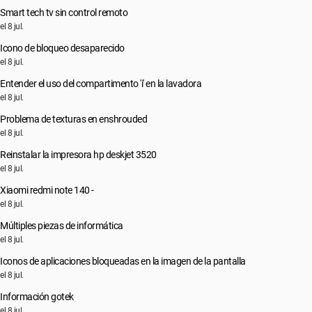
Smart tech tv sin control remoto
el 8 jul.
Icono de bloqueo desaparecido
el 8 jul.
Entender el uso del compartimento 'i' en la lavadora
el 8 jul.
Problema de texturas en enshrouded
el 8 jul.
Reinstalar la impresora hp deskjet 3520
el 8 jul.
Xiaomi redmi note 140 -
el 8 jul.
Múltiples piezas de informática
el 8 jul.
Iconos de aplicaciones bloqueadas en la imagen de la pantalla
el 8 jul.
Información gotek
el 8 jul.