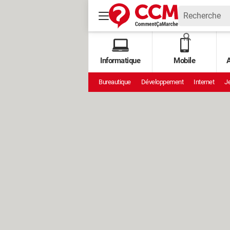
Informatique
Mobile
A
Bureautique
Développement
Internet
Je