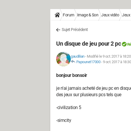
Forum
Image & Son
Jeux vidéo
Jeux
Sujet Précédent
Un disque de jeu pour 2 pc
Ré
gaudilian
-
Modifié le 9 oct. 2017 à 18:20
Papounet17000
-
9 oct. 2017 à 18:30
bonjour bonsoir
je n'ai jamais acheté de jeu pc en disque 
des jeux sur plusieurs pcs tels que
-civilization 5
-simcity