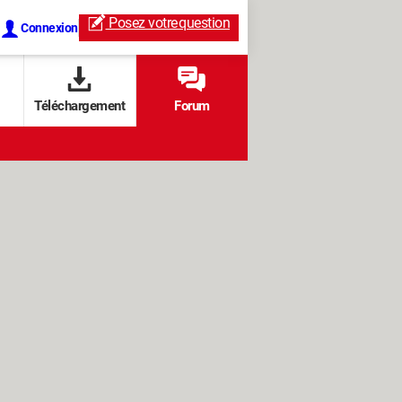
Posez votre
question
Connexion
Téléchargement
Forum