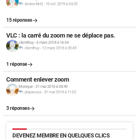
Amine NH2
-
19 oct. 2019 à 04:25
15 réponses
VLC : la carré du zoom ne se déplace pas.
clemthuy
-
6 mars 2018 à 16:34
clemthuy
-
12 mars 2018 à 20:45
1 réponse
Comment enlever zoom
Monique
-
31 mai 2018 à 08:49
piquesous
-
31 mai 2018 à 11:02
3 réponses
DEVENEZ MEMBRE EN QUELQUES CLICS