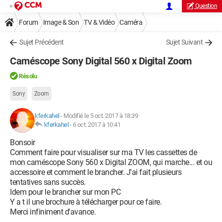
Question
Forum
Image & Son
TV & Vidéo
Caméra
Sujet Précédent
Sujet Suivant
Caméscope Sony Digital 560 x Digital Zoom
Résolu
Sony
Zoom
kferkahel
-
Modifié le 5 oct. 2017 à 18:39
kferkahel
-
6 oct. 2017 à 10:41
Bonsoir
Comment faire pour visualiser sur ma TV les cassettes de
mon caméscope Sony 560 x Digital ZOOM, qui marche... et ou
accessoire et comment le brancher. J'ai fait plusieurs
tentatives sans succès.
Idem pour le brancher sur mon PC
Y a t il une brochure à télécharger pour ce faire.
Merci infiniment d'avance.