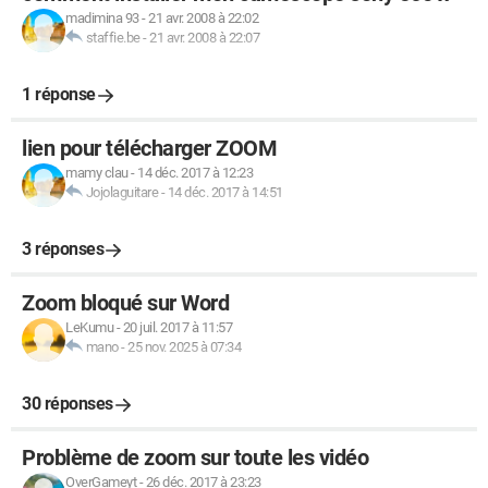
madimina 93
-
21 avr. 2008 à 22:02
staffie.be
-
21 avr. 2008 à 22:07
1 réponse
lien pour télécharger ZOOM
mamy clau
-
14 déc. 2017 à 12:23
Jojolaguitare
-
14 déc. 2017 à 14:51
3 réponses
Zoom bloqué sur Word
LeKumu
-
20 juil. 2017 à 11:57
mano
-
25 nov. 2025 à 07:34
30 réponses
Problème de zoom sur toute les vidéo
OverGameyt
-
26 déc. 2017 à 23:23