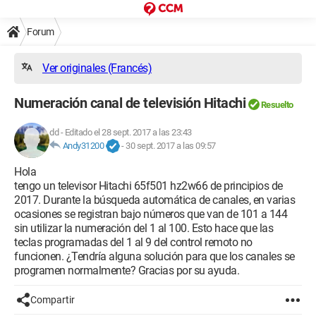
Forum
Ver originales (Francés)
Numeración canal de televisión Hitachi
Resuelto
dd
-
Editado el 28 sept. 2017 a las 23:43
Andy31200
-
30 sept. 2017 a las 09:57
Hola
tengo un televisor Hitachi 65f501 hz2w66 de principios de
2017. Durante la búsqueda automática de canales, en varias
ocasiones se registran bajo números que van de 101 a 144
sin utilizar la numeración del 1 al 100. Esto hace que las
teclas programadas del 1 al 9 del control remoto no
funcionen. ¿Tendría alguna solución para que los canales se
programen normalmente? Gracias por su ayuda.
Compartir