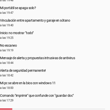
a las 19:48
Mi portátil se apaga solo?
a las 19:47
Vinculación entre apartamento y garaje en sótano
a las 19:40
Inicio: no mostrar “todo”
a las 19:25
No escaneo
a las 19:19
Mensaje de alerta y propuestas intrusivas de antivirus
a las 18:44
Alerta de seguridad permanente!
a las 18:42
Mi pc se abre en la bios con windows 11
a las 18:00
Comando "imprimir" que confunde con "guardar doc"
a las 17:29