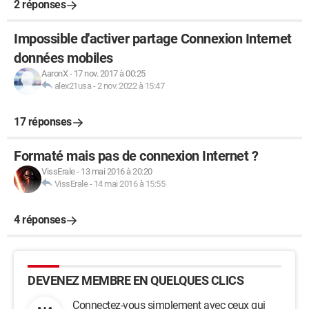
2 réponses
Impossible d'activer partage Connexion Internet
données mobiles
AaronX
-
17 nov. 2017 à 00:25
alex21usa
-
2 nov. 2022 à 15:47
17 réponses
Formaté mais pas de connexion Internet ?
VissErale
-
13 mai 2016 à 20:20
VissErale
-
14 mai 2016 à 15:55
4 réponses
DEVENEZ MEMBRE EN QUELQUES CLICS
Connectez-vous simplement avec ceux qui