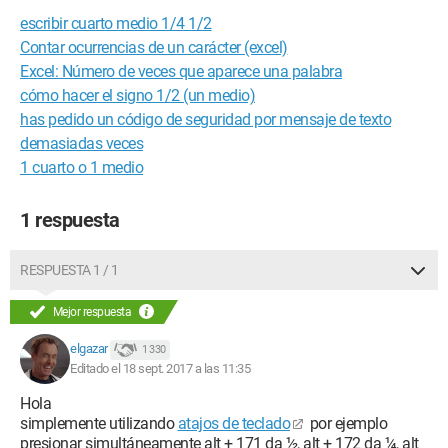
escribir cuarto medio 1/4 1/2
Contar ocurrencias de un carácter (excel)
Excel: Número de veces que aparece una palabra
cómo hacer el signo 1/2 (un medio)
has pedido un código de seguridad por mensaje de texto
demasiadas veces
1 cuarto o 1 medio
1 respuesta
RESPUESTA 1 / 1
Mejor respuesta
elgazar
1 330
Editado el 18 sept. 2017 a las 11:35
Hola
simplemente utilizando
atajos de teclado
por ejemplo
presionar simultáneamente alt + 171 da ½, alt + 172 da ¼, alt