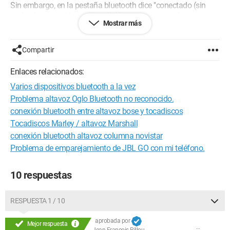
Sin embargo, en la pestaña bluetooth dice "conectado (sin
audio de contenido multimedia)", creo que eso es lo que
Mostrar más
impide que funcione, pero no sé cómo quitarlo.
Si pudieras ayudarme a resolver este pequeño problema :)
Compartir
Muchas gracias.
Enlaces relacionados:
Varios dispositivos bluetooth a la vez
Problema altavoz Oglo Bluetooth no reconocido.
conexión bluetooth entre altavoz bose y tocadiscos
Tocadiscos Marley / altavoz Marshall
conexión bluetooth altavoz columna novistar
Problema de emparejamiento de JBL GO con mi teléfono.
10 respuestas
RESPUESTA 1 / 10
aprobada por
Mejor respuesta