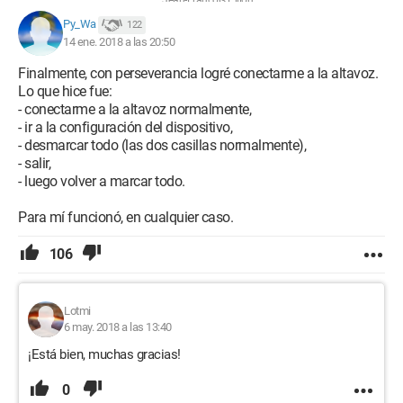
Jean-François Pillou
Py_Wa
122
14 ene. 2018 a las 20:50
Finalmente, con perseverancia logré conectarme a la altavoz.
Lo que hice fue:
- conectarme a la altavoz normalmente,
- ir a la configuración del dispositivo,
- desmarcar todo (las dos casillas normalmente),
- salir,
- luego volver a marcar todo.
Para mí funcionó, en cualquier caso.
106
Lotmi
6 may. 2018 a las 13:40
¡Está bien, muchas gracias!
0