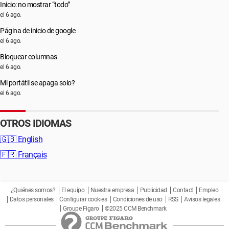
Inicio: no mostrar “todo”
el 6 ago.
Página de inicio de google
el 6 ago.
Bloquear columnas
el 6 ago.
Mi portátil se apaga solo?
el 6 ago.
OTROS IDIOMAS
🇬🇧
English
🇫🇷
Français
¿Quiénes somos?
El equipo
Nuestra empresa
Publicidad
Contact
Empleo
Datos personales
Configurar cookies
Condiciones de uso
RSS
Avisos legales
Groupe Figaro
©2025 CCM Benchmark