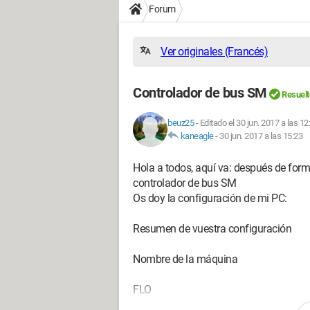
Forum
Ver originales (Francés)
Controlador de bus SM
Resuelt
beuz25
-
Editado el 30 jun. 2017 a las 12
kaneagle
-
30 jun. 2017 a las 15:23
Hola a todos, aquí va: después de form
controlador de bus SM
Os doy la configuración de mi PC:
Resumen de vuestra configuración
Nombre de la máquina
FLO