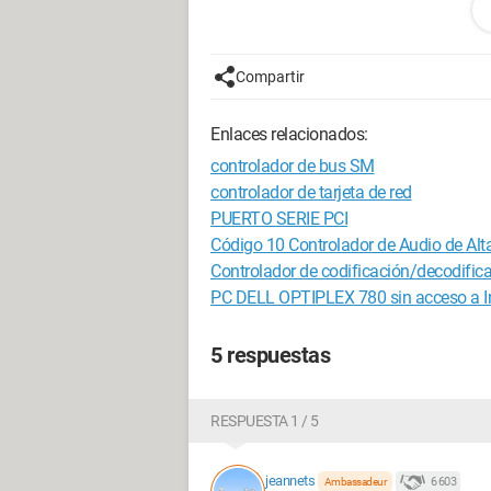
Sistema operativo
Microsoft Windows 8.1 Professional 64 
Compartir
Placa base
Enlaces relacionados:
essentialb Smart'MOUV series 1.0 (BIO
controlador de bus SM
controlador de tarjeta de red
Procesador
PUERTO SERIE PCI
Código 10 Controlador de Audio de Alta
Intel Celeron N2910 1,60 GHz (Intel64 
Controlador de codificación/decodifica
PC DELL OPTIPLEX 780 sin acceso a In
Memoria
5 respuestas
HMT351S6EFR8A-PB A1_bank0 (4 Go
Almacenamiento
RESPUESTA 1 / 5
SAMSUNG HM250HI (232,88 Go)
jeannets
6 603
Ambassadeur