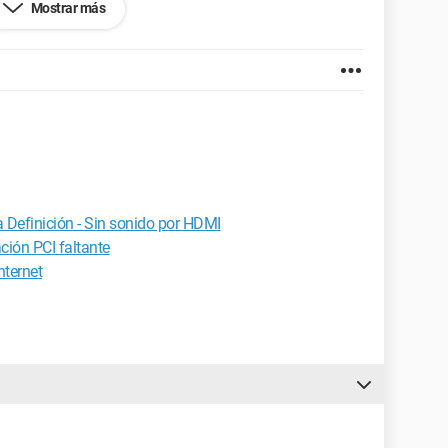
Mostrar más
bits (build 6.3.9600)
S 606)
 Definición - Sin sonido por HDMI
Family 6 Model 55 Stepping 3)
ción PCI faltante
ternet
)