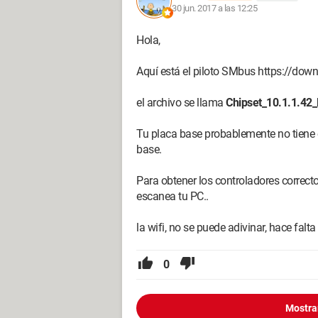
Tarjeta gráfica
30 jun. 2017 a las 12:25
Intel HD Graphics
Hola,
Tarjeta de red
Aquí está el piloto SMbus https://do
Tarjeta n° 1: Realtek PCIe FE Family Con
el archivo se llama
Chipset_10.1.1.42_
Tarjeta n° 2: Realtek RTL8723BE Wirel
Tu placa base probablemente no tiene 
Controlador de bus SM
base.
Identificador de hardware: PCI\V
Ningún controlador está instalado para
Para obtener los controladores correct
Ningún controlador está disponible par
escanea tu PC..
muchas gracias por todas sus respuest
la wifi, no se puede adivinar, hace falt
tengo un segundo problema, el wifi no
0
controlador inalámbrico y cuáles son, 
cordialmente
Mostra