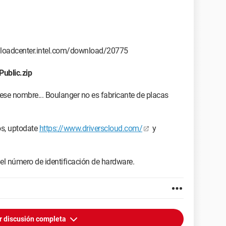
wnloadcenter.intel.com/download/20775
troller
Public.zip
ess LAN 802.11n PCI-E NIC
ese nombre... Boulanger no es fabricante de placas
EN_8086&DEV_0F12&SUBSYS_22211B0A&REV_0A
 este dispositivo
os, uptodate
https://www.driverscloud.com/
y
a este dispositivo
as reports cordialmente
a el número de identificación de hardware.
 funciona ¿cómo lo ilumino o dónde hay que instalar un
gracias a toda la comunidad
r discusión completa