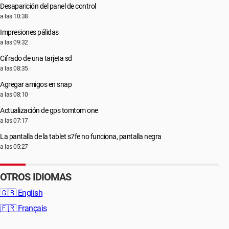
Desaparición del panel de control
a las 10:38
Impresiones pálidas
a las 09:32
Cifrado de una tarjeta sd
a las 08:35
Agregar amigos en snap
a las 08:10
Actualización de gps tomtom one
a las 07:17
La pantalla de la tablet s7fe no funciona, pantalla negra
a las 05:27
OTROS IDIOMAS
🇬🇧
English
🇫🇷
Français