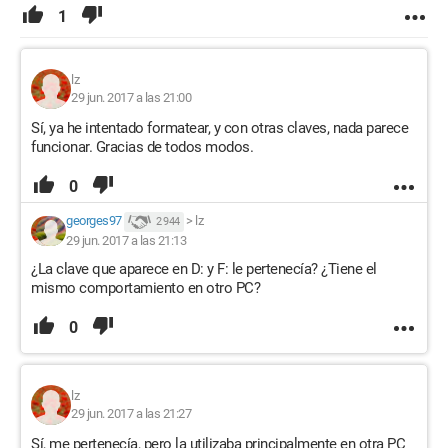
1
lz
29 jun. 2017 a las 21:00
Sí, ya he intentado formatear, y con otras claves, nada parece
funcionar. Gracias de todos modos.
0
georges97
>
lz
2 944
29 jun. 2017 a las 21:13
¿La clave que aparece en D: y F: le pertenecía? ¿Tiene el
mismo comportamiento en otro PC?
0
lz
29 jun. 2017 a las 21:27
Sí, me pertenecía, pero la utilizaba principalmente en otra PC