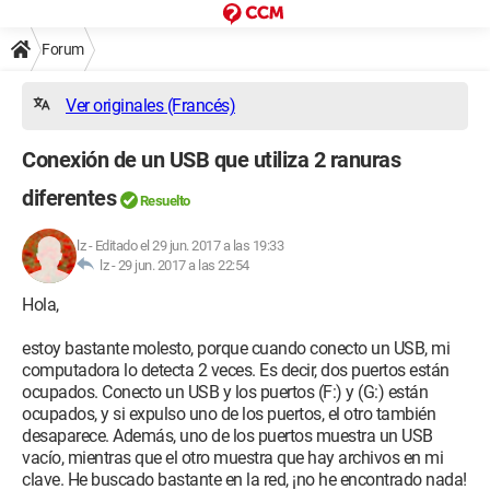
Forum
Ver originales (Francés)
Conexión de un USB que utiliza 2 ranuras
diferentes
Resuelto
lz
-
Editado el 29 jun. 2017 a las 19:33
lz -
29 jun. 2017 a las 22:54
Hola,
estoy bastante molesto, porque cuando conecto un USB, mi
computadora lo detecta 2 veces. Es decir, dos puertos están
ocupados. Conecto un USB y los puertos (F:) y (G:) están
ocupados, y si expulso uno de los puertos, el otro también
desaparece. Además, uno de los puertos muestra un USB
vacío, mientras que el otro muestra que hay archivos en mi
clave. He buscado bastante en la red, ¡no he encontrado nada!