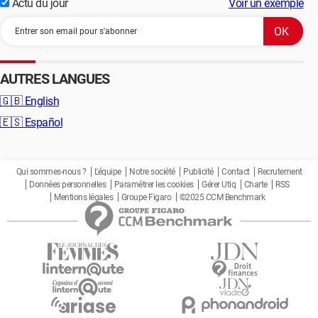
Actu du jour
Voir un exemple
AUTRES LANGUES
🇬🇧
English
🇪🇸
Español
Qui sommes-nous ?
L'équipe
Notre société
Publicité
Contact
Recrutement
Données personnelles
Paramétrer les cookies
Gérer Utiq
Charte
RSS
Mentions légales
Groupe Figaro
©2025 CCM Benchmark