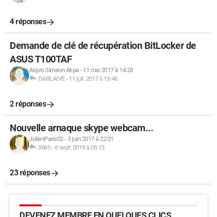
4 réponses
Demande de clé de récupération BitLocker de
ASUS T100TAF
Akpro Simeon Akpa
-
11 mai 2017 à 14:28
DARLAIVE
-
11 juil. 2017 à 16:46
2 réponses
Nouvelle arnaque skype webcam...
JulienParis02
-
3 juin 2017 à 22:01
Xileh
-
6 sept. 2019 à 06:13
23 réponses
DEVENEZ MEMBRE EN QUELQUES CLICS