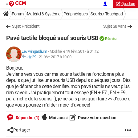
Question
Forum
Matériel & Système
Périphériques
Souris / Touchpad
Sujet Précédent
Sujet Suivant
Pavé tactile bloqué sauf souris USB
Résolu
Leviwingardium
-
Modifié le 19 févr. 2017 à 01:12
glg29
-
21 févr. 2017 à 10:00
Bonjour,
Je viens vers vous car ma souris tactile ne fonctionne plus
depuis que j'utilise une souris USB depuis quelques jours. Dès
que je débranche cette dernière, mon pavé tactile ne veut plus
rien savoir. J'ai pratiquement tout essayé (FN + F7 , FN + F9,
paramètre de la souris...), je ne sais plus quoi faire >< J'espère
que vous pourrez m'aider, merci d'avance!
Répondre (1)
Moi aussi
Posez votre question
Partager