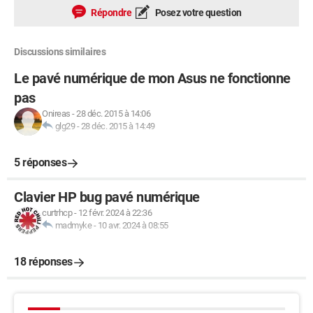
Répondre
Posez votre question
Discussions similaires
Le pavé numérique de mon Asus ne fonctionne
pas
Onireas
-
28 déc. 2015 à 14:06
glg29
-
28 déc. 2015 à 14:49
5 réponses
Clavier HP bug pavé numérique
curtrhcp
-
12 févr. 2024 à 22:36
madmyke
-
10 avr. 2024 à 08:55
18 réponses