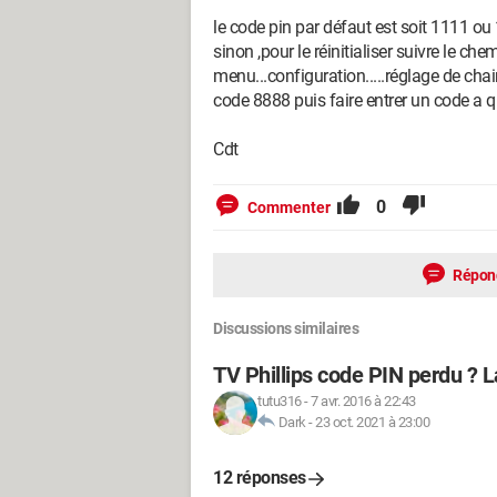
le code pin par défaut est soit 1111 ou
sinon ,pour le réinitialiser suivre le che
menu...configuration.....réglage de chaine
code 8888 puis faire entrer un code a qu
Cdt
0
Commenter
Répon
Discussions similaires
TV Phillips code PIN perdu ? La 
tutu316
-
7 avr. 2016 à 22:43
Dark
-
23 oct. 2021 à 23:00
12 réponses