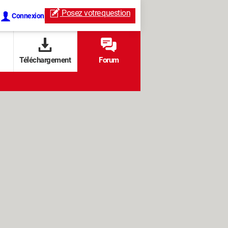
Posez votre
question
Connexion
Téléchargement
Forum