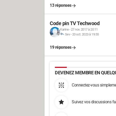
13 réponses
Code pin TV Techwood
Karine
-
27 nov. 2017 à 20:11
Sev
-
20 oct. 2023 à 19:55
19 réponses
DEVENEZ MEMBRE EN QUELQU
Connectez-vous simplemen
Suivez vos discussions fa