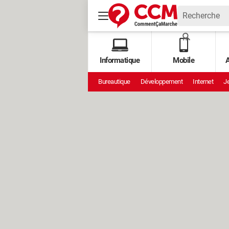
Informatique
Mobile
A
Bureautique
Développement
Internet
Je