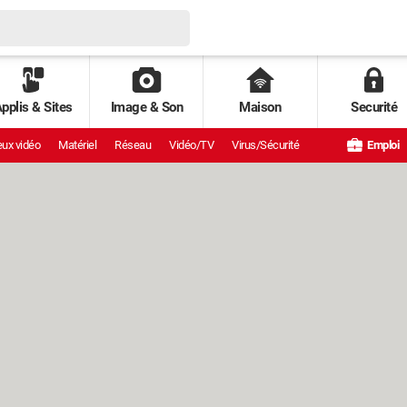
pplis & Sites
Image & Son
Maison
Securité
ux vidéo
Matériel
Réseau
Vidéo/TV
Virus/Sécurité
Emploi