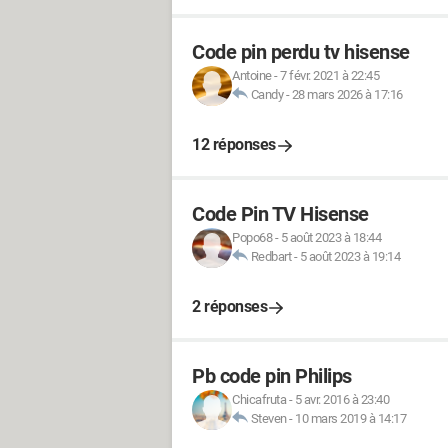
Code pin perdu tv hisense
Antoine
-
7 févr. 2021 à 22:45
Candy
-
28 mars 2026 à 17:16
12 réponses
Code Pin TV Hisense
Popo68
-
5 août 2023 à 18:44
Redbart
-
5 août 2023 à 19:14
2 réponses
Pb code pin Philips
Chicafruta
-
5 avr. 2016 à 23:40
Steven
-
10 mars 2019 à 14:17