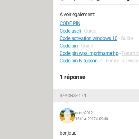
A voir également:
CODE PIN
Code ascii
- Guide
Code activation windows 10
- Guide
Code pin
- Guide
Code pin wps imprimante hp
-
Forum I
Code pin tv tucson
✓
-
Forum Téléviseu
1 réponse
RÉPONSE 1 / 1
adam2012
15 févr. 2017 à 09:46
bonjour,