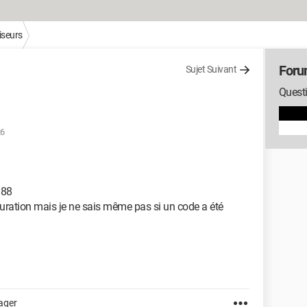
iseurs
Foru
Sujet Suivant
Questi
26
/88
uration mais je ne sais même pas si un code a été
ager