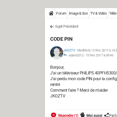
Forum
Image & Son
TV & Vidéo
Télév
Sujet Précédent
CODE PIN
JKOZTV
-
Modifié le 12 févr. 2017 à 10:
adam2012 -
15 févr. 2017 à 09:46
Bonjour,
J'ai un téléviseur PHILIPS 40PFH5300
J'ai perdu mon code PIN pour la config
rentré
Comment faire ? Merci de m'aider
JKOZTV
Répondre (1)
Moi aussi
Part