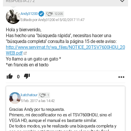
RESPUESTA 2 / 2
Andy31200
12 205
Editado por Andy31200 el 5/02/2017 11:47
Hola y bienvenido,
Has hecho una "búsqueda rápida", necesitas hacer una
"búsqueda completa" consulta la página 15 de este aviso:
http://www.servimat.fr/wa_files/NOTICE_20TSV7600HDU_20
WEB.pdf
Yo llamo a un gato un gato *
*en francés en el texto
0
katchatour
1
5 feb. 2017 a las 14:42
Gracias Andy por tu respuesta.
Primero, mi decodificador no es el TSV7600HDU, sino el
VEGA HD, aunque el manual es bastante similar.
De todos modos, ya he realizado una búsqueda completa y