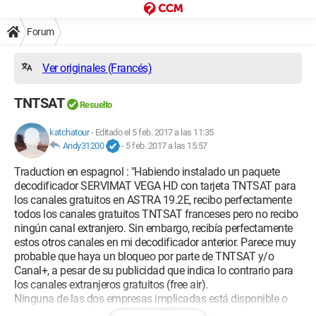
Forum
Ver originales (Francés)
TNTSAT
Resuelto
katchatour
-
Editado el 5 feb. 2017 a las 11:35
Andy31200
-
5 feb. 2017 a las 15:57
Traduction en espagnol : "Habiendo instalado un paquete
decodificador SERVIMAT VEGA HD con tarjeta TNTSAT para
los canales gratuitos en ASTRA 19.2E, recibo perfectamente
todos los canales gratuitos TNTSAT franceses pero no recibo
ningún canal extranjero. Sin embargo, recibía perfectamente
estos otros canales en mi decodificador anterior. Parece muy
probable que haya un bloqueo por parte de TNTSAT y/o
Canal+, a pesar de su publicidad que indica lo contrario para
los canales extranjeros gratuitos (free air).
Ninguna de las dos empresas implicadas está disponible o
responde a mis llamadas.