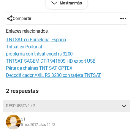
Mostrar más
¿Alguien podría darme más información y/o soluciones?
Gracias."
Compartir
Enlaces relacionados:
TNTSAT en Barcelona, España
Tntsat en Portugal
problema con tntsat engel rs 3200
TNTSAT SAGEM DTR 94160S HD export USB
Pérte de chaînes TNT SAT OPTEX
Decodificador AXIL RS 3230 con tarjeta TNTSAT
2 respuestas
RESPUESTA 1 / 2
Gil
5 feb. 2017 a las 11:42