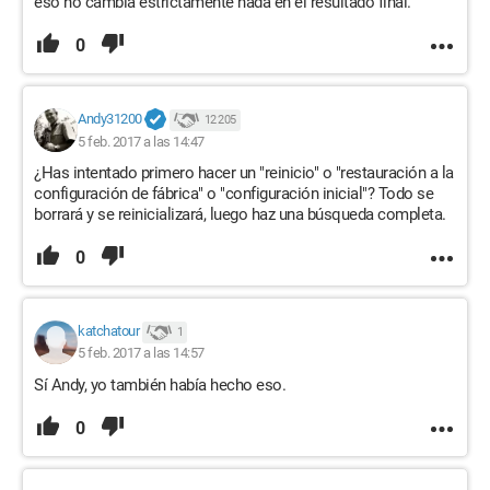
eso no cambia estrictamente nada en el resultado final.
0
Andy31200
12 205
5 feb. 2017 a las 14:47
¿Has intentado primero hacer un "reinicio" o "restauración a la
configuración de fábrica" o "configuración inicial"? Todo se
borrará y se reinicializará, luego haz una búsqueda completa.
0
katchatour
1
5 feb. 2017 a las 14:57
Sí Andy, yo también había hecho eso.
0