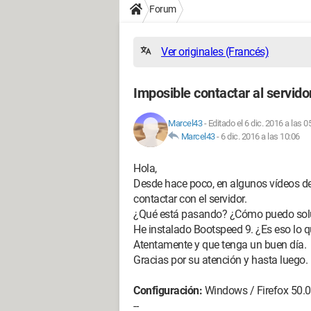
Forum
Ver originales (Francés)
Imposible contactar al servido
Marcel43
-
Editado el 6 dic. 2016 a las 0
Marcel43
-
6 dic. 2016 a las 10:06
Hola,
Desde hace poco, en algunos vídeos de 
contactar con el servidor.
¿Qué está pasando? ¿Cómo puedo sol
He instalado Bootspeed 9. ¿Es eso lo 
Atentamente y que tenga un buen día.
Gracias por su atención y hasta luego.
Configuración:
Windows / Firefox 50.0
--