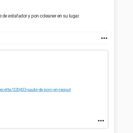
 de estafador y pon ccleaner en su lugar.
ecette/320433-saute-de-porc-en-ragout