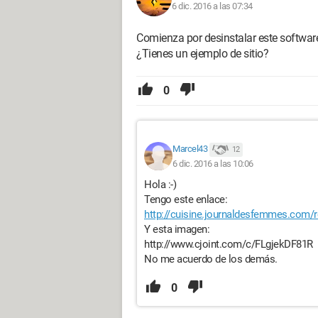
6 dic. 2016 a las 07:34
Comienza por desinstalar este software
¿Tienes un ejemplo de sitio?
0
Marcel43
12
6 dic. 2016 a las 10:06
Hola :-)
Tengo este enlace:
http://cuisine.journaldesfemmes.com/r
Y esta imagen:
http://www.cjoint.com/c/FLgjekDF81R
No me acuerdo de los demás.
0