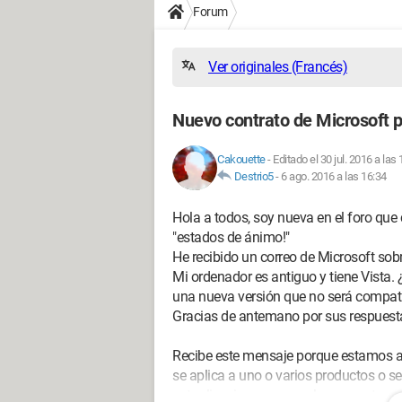
Forum
Ver originales (Francés)
Nuevo contrato de Microsoft p
Cakouette
-
Editado el 30 jul. 2016 a las
Destrio5
-
6 ago. 2016 a las 16:34
Hola a todos, soy nueva en el foro que
"estados de ánimo!"
He recibido un correo de Microsoft sobr
Mi ordenador es antiguo y tiene Vista
una nueva versión que no será compat
Gracias de antemano por sus respuest
Recibe este mensaje porque estamos ac
se aplica a uno o varios productos o se
actualizaciones para aclarar nuestras