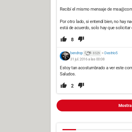
Recibí el mismo mensaje de msa@com
Por otro lado, si entendí bien, no hay n
está de acuerdo, solo hay que solicitar 
8
bendrop
>
Destrio5
8 529
31 jul. 2016 a las 00:08
Estoy tan acostumbrado a ver este corre
Saludos.
2
Mostra