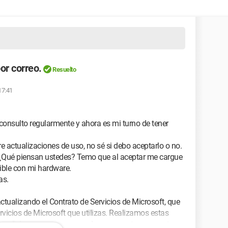
or correo.
Resuelto
 17:41
 consulto regularmente y ahora es mi turno de tener
e actualizaciones de uso, no sé si debo aceptarlo o no.
. ¿Qué piensan ustedes? Temo que al aceptar me cargue
ible con mi hardware.
as.
tualizando el Contrato de Servicios de Microsoft, que
rvicios de Microsoft que utilizas. Realizamos estas
 condiciones y asegurarnos de que sean transparentes