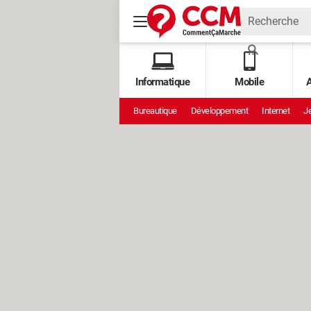
Informatique
Mobile
A
Bureautique
Développement
Internet
Je