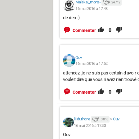
Malekal_morte-
24 712
16 mai 2016 à 17:48
de rien :)
0
Commenter
Ouv
16 mai 2016 à 17:52
attendez..je ne suis pas certain d'avoir 
voulez dire que vous n'avez rien trou
0
Commenter
lilidurhone
>
Ouv
3 818
16 mai 2016 à 17:53
Ouv