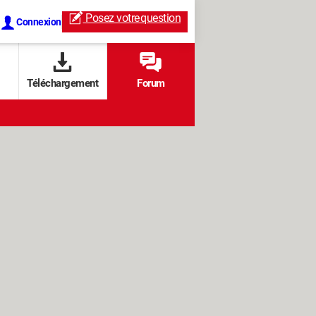
Posez votre
question
Connexion
Téléchargement
Forum