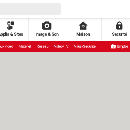
pplis & Sites
Image & Son
Maison
Securité
ux vidéo
Matériel
Réseau
Vidéo/TV
Virus/Sécurité
Emploi