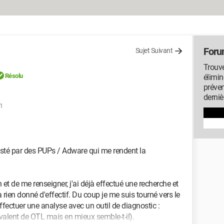
Foru
Sujet Suivant
Trouve
Résolu
élimin
préven
derniè
51
festé par des PUPs / Adware qui me rendent la
 et de me renseigner, j'ai déjà effectué une recherche et
rien donné d'effectif. Du coup je me suis tourné vers le
 effectuer une analyse avec un outil de diagnostic :
alent de OTL mais en mieux semble-t-il).