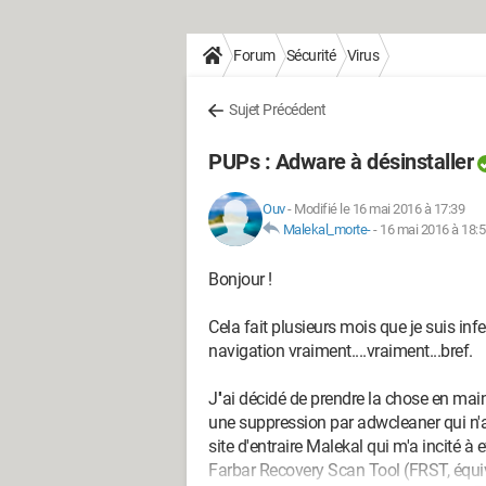
Forum
Sécurité
Virus
Sujet Précédent
PUPs : Adware à désinstaller
Ouv
-
Modifié le 16 mai 2016 à 17:39
Malekal_morte-
-
16 mai 2016 à 18:
Bonjour !
Cela fait plusieurs mois que je suis in
navigation vraiment....vraiment...bref.
J''ai décidé de prendre la chose en main
une suppression par adwcleaner qui n'a 
site d'entraire Malekal qui m'a incité à
Farbar Recovery Scan Tool (FRST, équiv