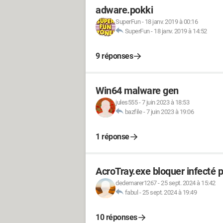
adware.pokki
SuperFun
-
18 janv. 2019 à 00:16
SuperFun
-
18 janv. 2019 à 14:52
9 réponses
Win64 malware gen
jules555
-
7 juin 2023 à 18:53
bazfile
-
7 juin 2023 à 19:06
1 réponse
AcroTray.exe bloquer infecté 
dedemarer1267
-
25 sept. 2024 à 15:42
fabul
-
25 sept. 2024 à 19:49
10 réponses