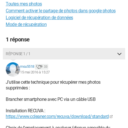
Toutes mes photos
Comment activer le partage de photos dans google photos
Logiciel de récupération de données
Mode de récupération
1 réponse
RÉPONSE 1 / 1
mou5518
33
15 mai 2016 à 15:27
J'utilise cette technique pour récupérer mes photos
supprimées :
Brancher smartphone avec PC via un câble USB
Installation RECUVA :
https://www.ccleaner.com/recuva/download/standard
Choix de l'emplacement à analyser (disque amovible du