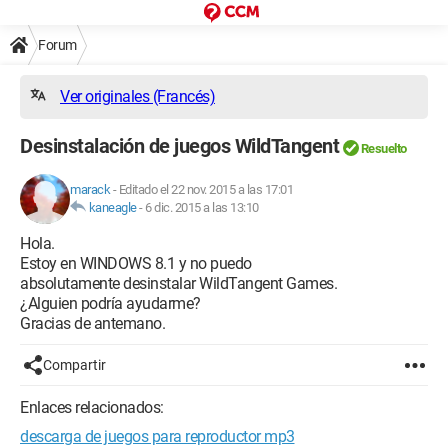
Forum
Ver originales (Francés)
Desinstalación de juegos WildTangent
Resuelto
marack
-
Editado el 22 nov. 2015 a las 17:01
kaneagle
-
6 dic. 2015 a las 13:10
Hola.
Estoy en WINDOWS 8.1 y no puedo
absolutamente desinstalar WildTangent Games.
¿Alguien podría ayudarme?
Gracias de antemano.
Compartir
Enlaces relacionados:
descarga de juegos para reproductor mp3