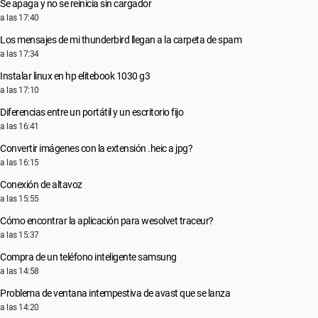
Se apaga y no se reinicia sin cargador
a las 17:40
Los mensajes de mi thunderbird llegan a la carpeta de spam
a las 17:34
Instalar linux en hp elitebook 1030 g3
a las 17:10
Diferencias entre un portátil y un escritorio fijo
a las 16:41
Convertir imágenes con la extensión .heic a jpg?
a las 16:15
Conexión de altavoz
a las 15:55
Cómo encontrar la aplicación para wesolvet traceur?
a las 15:37
Compra de un teléfono inteligente samsung
a las 14:58
Problema de ventana intempestiva de avast que se lanza
a las 14:20