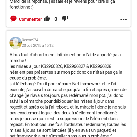
Merci de la réponse, j'essaie et je reviens pour dire si ça
fonctionne :)
0
Commenter
Racso974
20 oct. 2015 à 15:12
Alors tout d'abord merci infiniment pour l'aide apporté ça a
marché !
les mises à jour KB2966826, KB2966827 & KB2966828
n'étaient pas présentes sur mon pc donc ce n'était pas ça la
cause du problème.
j'ai téléchargé l'outil pour réparer Net.framework et je l'ai
exécuté, j'ai suivi la démarche jusqu'à la fin et après ça rien de
changé (je n'avais toujours pas redémarré mon pc). j'ai donc
suivi la démarche pour débloquer les mises à jour dans
regedit et après cela j'ai reboot. et la, miracle ! donc je ne sais
pas exactement lequel des deux à réellement fonctionné,
mais je pense que c'est la suppression de l'élément dans
regedit. En tout cas une fois l'ordinateur redémarré, toutes les
mises à jours se sont lancées (il y en avait un paquet) et
net.framework a put s'installer sans aucun problème :)