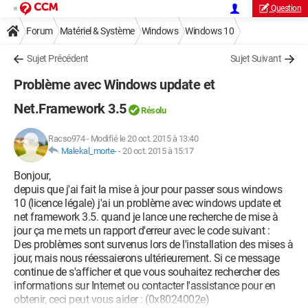
Question
Forum
Matériel & Système
Windows
Windows 10
Sujet Précédent
Sujet Suivant
Problème avec Windows update et
Net.Framework 3.5
Résolu
Racso974
-
Modifié le 20 oct. 2015 à 13:40
Malekal_morte-
-
20 oct. 2015 à 15:17
Bonjour,
depuis que j'ai fait la mise à jour pour passer sous windows
10 (licence légale) j'ai un problème avec windows update et
net framework 3.5. quand je lance une recherche de mise à
jour ça me mets un rapport d'erreur avec le code suivant :
Des problèmes sont survenus lors de l'installation des mises à
jour, mais nous réessaierons ultérieurement. Si ce message
continue de s'afficher et que vous souhaitez rechercher des
informations sur Internet ou contacter l'assistance pour en
obtenir, ceci peut vous aider : (0x8024002e)