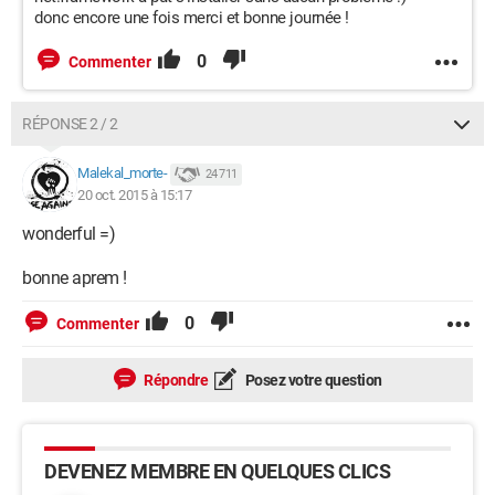
donc encore une fois merci et bonne journée !
0
Commenter
RÉPONSE 2 / 2
Malekal_morte-
24 711
20 oct. 2015 à 15:17
wonderful =)
bonne aprem !
0
Commenter
Répondre
Posez votre question
DEVENEZ MEMBRE EN QUELQUES CLICS