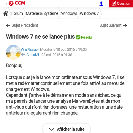
Question
Forum
Matériel & Système
Windows
Windows 7
Sujet Précédent
Sujet Suivant
Windows 7 ne se lance plus
Résolu
Win7Issue
-
Modifié le 18 oct. 2015 à 19:00
CcHuMi
-
23 oct. 2015 à 01:38
Bonjour,
Lorsque que je le lance mon ordinateur sous Windows 7, il se
met a redémarrer continuellement une fois arrivé au menu de
chargement Windows.
Cependant, j'arrive à le démarrer en mode sans échec, ce qui
m'a permis de lancer une analyse MalwareBytes et de mon
anti-virus qui n'ont rien données, une restauration à une date
antérieur n'a également rien changée.
Je l'ai dépoussiéré et retiré la pile mais cela n'a rien changé, et
Afficher la suite
même en essayant de booter sur une clé USB Windows 7,