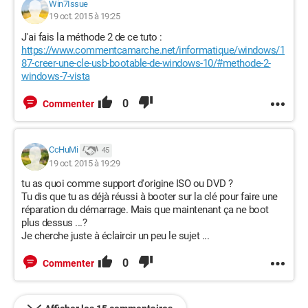
Win7Issue
19 oct. 2015 à 19:25
J'ai fais la méthode 2 de ce tuto :
https://www.commentcamarche.net/informatique/windows/1
87-creer-une-cle-usb-bootable-de-windows-10/#methode-2-
windows-7-vista
0
Commenter
CcHuMi
45
19 oct. 2015 à 19:29
tu as quoi comme support d'origine ISO ou DVD ?
Tu dis que tu as déjà réussi à booter sur la clé pour faire une
réparation du démarrage. Mais que maintenant ça ne boot
plus dessus ...?
Je cherche juste à éclaircir un peu le sujet ...
0
Commenter