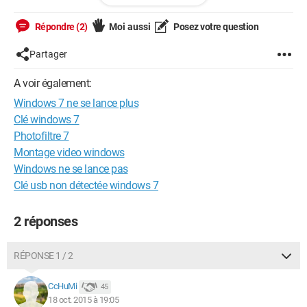
l'ordinateur redémarre exactement au même endroit.
Répondre (2)
Moi aussi
Posez votre question
Je ne sais plus quoi faire, et j'ai bien besoin de votre aide !
Partager
Merci
A voir également:
Windows 7 ne se lance plus
Clé windows 7
Photofiltre 7
Montage video windows
Windows ne se lance pas
Clé usb non détectée windows 7
2 réponses
RÉPONSE 1 / 2
CcHuMi
45
18 oct. 2015 à 19:05