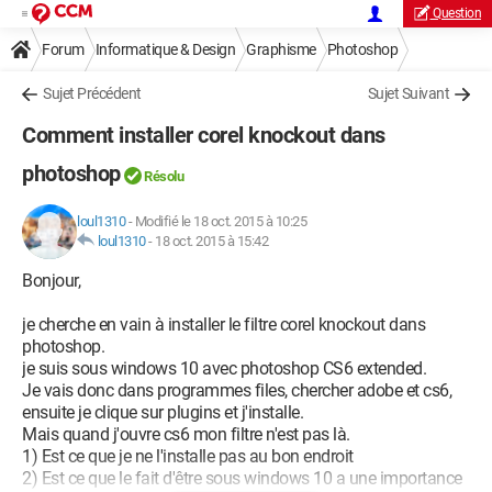
Question
Forum
Informatique & Design
Graphisme
Photoshop
Sujet Précédent
Sujet Suivant
Comment installer corel knockout dans
photoshop
Résolu
loul1310
-
Modifié le 18 oct. 2015 à 10:25
loul1310
-
18 oct. 2015 à 15:42
Bonjour,
je cherche en vain à installer le filtre corel knockout dans
photoshop.
je suis sous windows 10 avec photoshop CS6 extended.
Je vais donc dans programmes files, chercher adobe et cs6,
ensuite je clique sur plugins et j'installe.
Mais quand j'ouvre cs6 mon filtre n'est pas là.
1) Est ce que je ne l'installe pas au bon endroit
2) Est ce que le fait d'être sous windows 10 a une importance