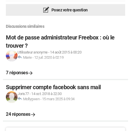
Posez votre question
Discussions similaires
Mot de passe administrateur Freebox : où le
trouver ?
Utilisateur anonyme
-
14 août 2015 à 00:20
Marie
-
12 juil. 2020 à 02:19
7 réponses
Supprimer compte facebook sans mail
Joris77
-
14 oct. 2018 à 22:30
Mollygwen
-
15 mars 2025 à 09:34
24 réponses