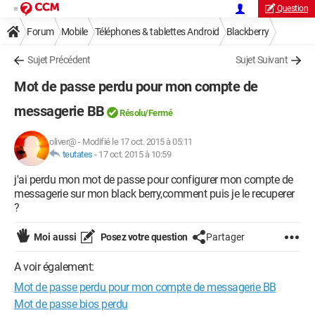
Question
Forum
Mobile
Téléphones & tablettes Android
Blackberry
Sujet Précédent
Sujet Suivant
Mot de passe perdu pour mon compte de
messagerie BB
Résolu/Fermé
oliver@
-
Modifié le 17 oct. 2015 à 05:11
teutates
-
17 oct. 2015 à 10:59
j'ai perdu mon mot de passe pour configurer mon compte de
messagerie sur mon black berry,comment puis je le recuperer
?
Moi aussi
Posez votre question
Partager
A voir également:
Mot de passe perdu pour mon compte de messagerie BB
Mot de passe bios perdu